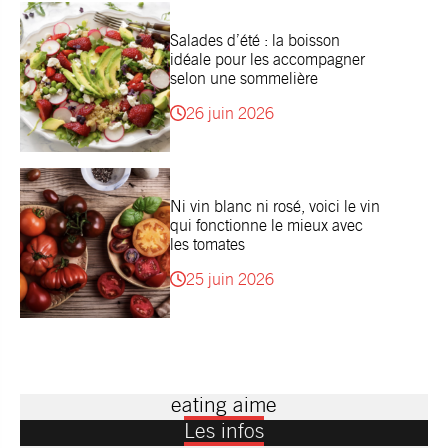
Salades d’été : la boisson
idéale pour les accompagner
selon une sommelière
26 juin 2026
Ni vin blanc ni rosé, voici le vin
qui fonctionne le mieux avec
les tomates
25 juin 2026
eating aime
Les infos