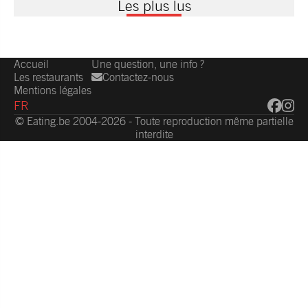
Les plus lus
Accueil
Une question, une info ?
Les restaurants
Contactez-nous
Mentions légales
FR
© Eating.be 2004-2026 - Toute reproduction même partielle
interdite