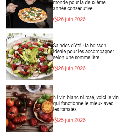
monde pour la deuxième
année consécutive
26 juin 2026
Salades d’été : la boisson
idéale pour les accompagner
selon une sommelière
26 juin 2026
Ni vin blanc ni rosé, voici le vin
qui fonctionne le mieux avec
les tomates
25 juin 2026