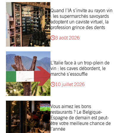
Quand l’IA s’invite au rayon vin
: les supermarchés savoyards
adoptent un caviste virtuel, la
profession grince des dents
3 août 2026
L’Italie face à un trop-plein de
vin : les caves débordent, le
marché s’essouffle
10 juillet 2026
Vous aimez les bons
restaurants ? Le Belgique-
Espagne de demain est peut-
être votre meilleure chance de
l’année