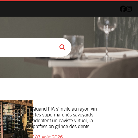
Quand l’IA s’invite au rayon vin
: les supermarchés savoyards
adoptent un caviste virtuel, la
profession grince des dents
3 août 2026