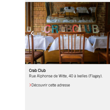
Comptoir Chouchou
Crab Club
OM Restaurant
Table & Comptoir
Le Relais d’Orti
Studio 97
Löctave Restaurant
F-eat Restaurant
L’Art des Mets
Restaurant Harmonie
La Table de Jean
Rue Alphonse de Witte, 40 à Ixelles (Flagey).
Découvrir cette adresse