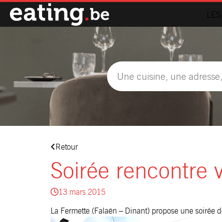
LES
Retour
Soirée rencontre v
13 mars 2015
La Fermette
(Falaën – Dinant) propose une soirée dé