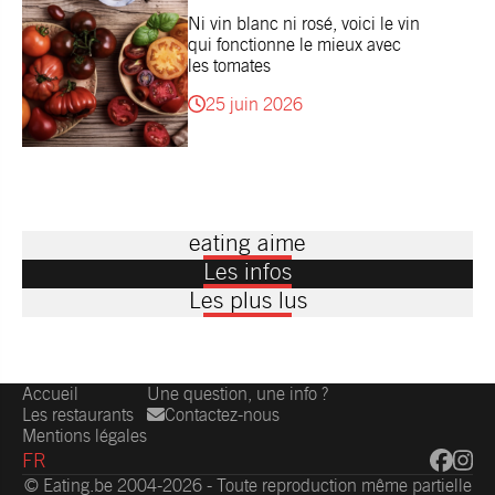
Ni vin blanc ni rosé, voici le vin
qui fonctionne le mieux avec
les tomates
25 juin 2026
eating aime
Les infos
Les plus lus
Accueil
Une question, une info ?
Les restaurants
Contactez-nous
Mentions légales
FR
© Eating.be 2004-2026 - Toute reproduction même partielle