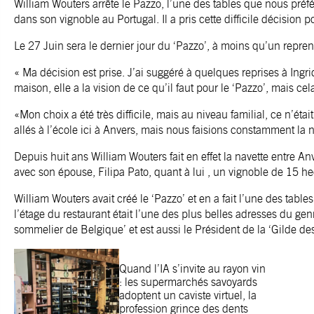
William Wouters arrête le Pazzo, l’une des tables que nous préfér
dans son vignoble au Portugal. Il a pris cette difficile décision p
Le 27 Juin sera le dernier jour du ‘Pazzo’, à moins qu’un repren
« Ma décision est prise. J’ai suggéré à quelques reprises à Ingr
maison, elle a la vision de ce qu’il faut pour le ‘Pazzo’, mais cel
«Mon choix a été très difficile, mais au niveau familial, ce n’étai
allés à l’école ici à Anvers, mais nous faisions constamment la na
Depuis huit ans William Wouters fait en effet la navette entre Anver
avec son épouse, Filipa Pato, quant à lui , un vignoble de 15 he
William Wouters avait créé le ‘Pazzo’ et en a fait l’une des table
l’étage du restaurant était l’une des plus belles adresses du gen
sommelier de Belgique’ et est aussi le Président de la ‘Gilde d
Quand l’IA s’invite au rayon vin
: les supermarchés savoyards
adoptent un caviste virtuel, la
profession grince des dents