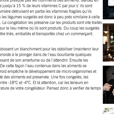
étériore presque pas les nutriments des aliments. Gardez en
re jusqu’à 15 % de leurs vitamines C par jour s’ ils sont
umiére détruisent en partie les vitamines fragiles qu’ils
les légumes surgelés est donc à peu prés similaire à celle
. La congélation les préserve car les produits sont vite traités
és sur le lieu même où ils sont produits. Du coup les surgelés
t être triés, emballés et transportés chez un commerçant.
 subissent un blanchiment pour les stabiliser (maintenir leur
nsiste à le plonger dans de l’eau bouillante quelques
ssant de son amertume ou de l’attendrir. Ensuite les
De cette façon l’eau contenue dans les aliments se
Le froid empêche le développement de micro-organismes et
ité des aliments est preservée. Une fois congelés, les
tre -18°C et -4°C. Et là attention, car les teneurs en
ature de votre congélateur. Pensez donc à verifier de temps