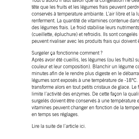
Tout d’abord il faut savoir que la congélation ne d
tête que les fruits et les légumes frais peuvent perd
conservés à temperature ambiante. L’air libre et la l
renferment. La quantité de vitamines contenue dans 
des légumes frais. Le froid stabilise leurs nutriments
(cueillette, épluchure) et refroidis. Ils sont congel
peuvent rivaliser avec les produits frais qui doiven
Surgeler ça fonctionne comment ?
Après avoir été cueillis, les légumes (ou les fruits)
couleur et leur composition). Blanchir un légume co
minutes afin de le rendre plus digeste en le débarra
légumes sont exposés à une température de -18°C. 
transforme alors en tout petits cristaux de glace. 
limite l’activité des enzymes. De cette façon la qual
surgelés doivent être conservés à une température en
vitamines peuvent changer en fonction de la temper
en temps ses réglages.
Lire la suite de l’article
ici
.