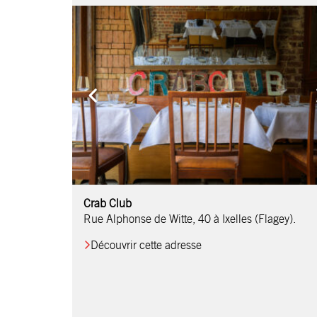
Comptoir Chouchou
Crab Club
OM Restaurant
Table & Comptoir
Le Relais d’Orti
Studio 97
Löctave Restaurant
F-eat Restaurant
L’Art des Mets
Restaurant Harmonie
La Table de Jean
Rue Alphonse de Witte, 40 à Ixelles (Flagey).
Découvrir cette adresse