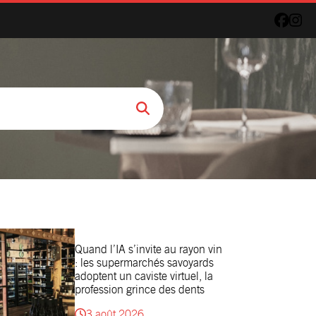
Quand l’IA s’invite au rayon vin
: les supermarchés savoyards
adoptent un caviste virtuel, la
profession grince des dents
3 août 2026