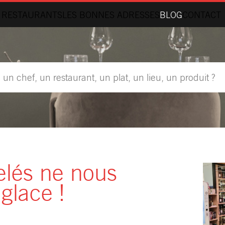
 RESTAURANTS
LES BONNES ADRESSES
BLOG
CONTACT
elés ne nous
 glace !