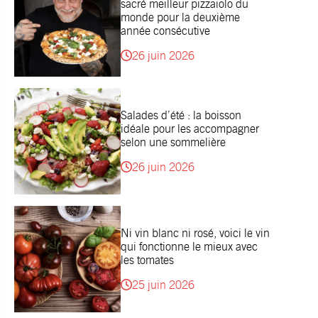
sacré meilleur pizzaiolo du
monde pour la deuxième
année consécutive
26 juin 2026
Salades d’été : la boisson
idéale pour les accompagner
selon une sommelière
26 juin 2026
Ni vin blanc ni rosé, voici le vin
qui fonctionne le mieux avec
les tomates
25 juin 2026