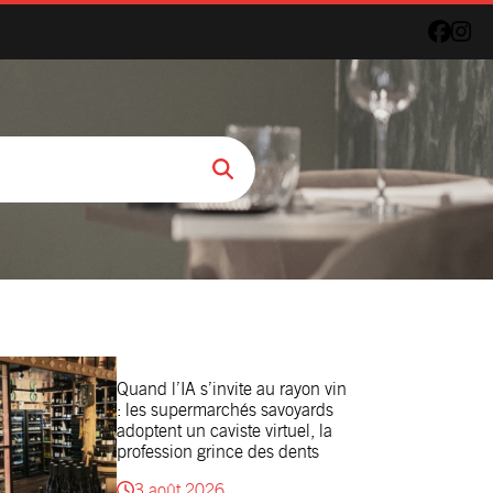
Quand l’IA s’invite au rayon vin
: les supermarchés savoyards
adoptent un caviste virtuel, la
profession grince des dents
3 août 2026