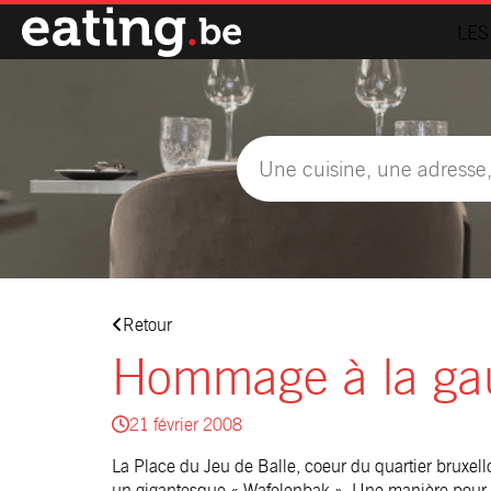
LES
Retour
Hommage à la gau
21 février 2008
La Place du Jeu de Balle, coeur du quartier bruxel
un gigantesque « Wafelenbak ». Une manière pour le