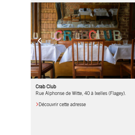
Comptoir Chouchou
Crab Club
OM Restaurant
Table & Comptoir
Le Relais d’Orti
Studio 97
Löctave Restaurant
F-eat Restaurant
L’Art des Mets
Restaurant Harmonie
La Table de Jean
Rue Alphonse de Witte, 40 à Ixelles (Flagey).
Découvrir cette adresse