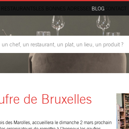
 RESTAURANTS
LES BONNES ADRESSES
BLOG
CONTACT
fre de Bruxelles
lois des Marolles, accueillera le dimanche 2 mars prochain
s organisateurs de remettre à l’honneur les gaufres