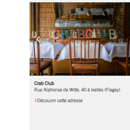
Comptoir Chouchou
Crab Club
OM Restaurant
Table & Comptoir
Le Relais d’Orti
Studio 97
Löctave Restaurant
F-eat Restaurant
L’Art des Mets
Restaurant Harmonie
La Table de Jean
Rue Alphonse de Witte, 40 à Ixelles (Flagey).
Découvrir cette adresse