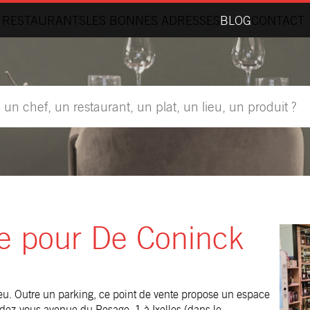
 RESTAURANTS
LES BONNES ADRESSES
BLOG
CONTACT
e pour De Coninck
ieu. Outre un parking, ce point de vente propose un espace
ndez-vous avenue du Pesage, 1 à Ixelles (dans le