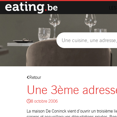
LES
Retour
Une 3ème adress
8 octobre 2006
La maison De Coninck vient d’ouvrir un troisième l
cigares et accueillera vos dégustations privées. Re