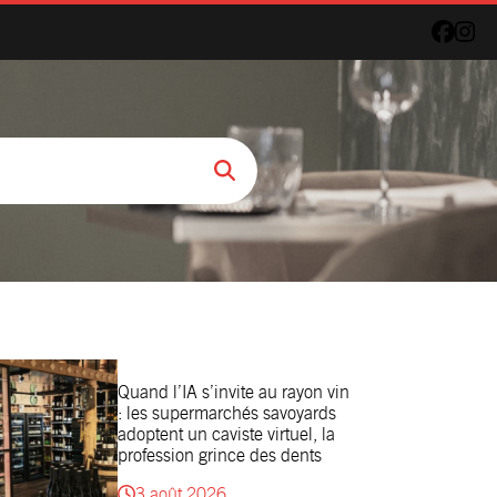
Quand l’IA s’invite au rayon vin
: les supermarchés savoyards
adoptent un caviste virtuel, la
profession grince des dents
3 août 2026