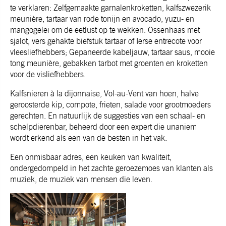
te verklaren: Zelfgemaakte garnalenkroketten, kalfszwezerik
meunière, tartaar van rode tonijn en avocado, yuzu- en
mangogelei om de eetlust op te wekken. Ossenhaas met
sjalot, vers gehakte biefstuk tartaar of Ierse entrecote voor
vleesliefhebbers; Gepaneerde kabeljauw, tartaar saus, mooie
tong meunière, gebakken tarbot met groenten en kroketten
voor de visliefhebbers.
Kalfsnieren à la dijonnaise, Vol-au-Vent van hoen, halve
geroosterde kip, compote, frieten, salade voor grootmoeders
gerechten. En natuurlijk de suggesties van een schaal- en
schelpdierenbar, beheerd door een expert die unaniem
wordt erkend als een van de besten in het vak.
Een onmisbaar adres, een keuken van kwaliteit,
ondergedompeld in het zachte geroezemoes van klanten als
muziek, de muziek van mensen die leven.