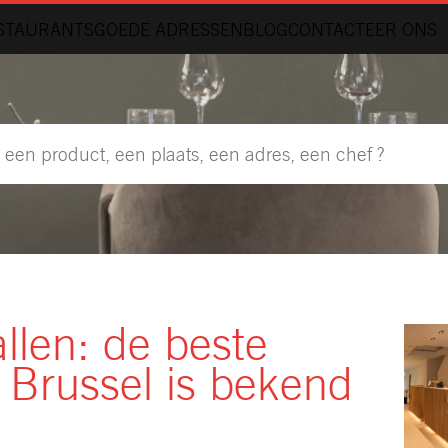
STAURANTS
GOEDE ADRESSEN
BLOG
CONTACTEER ONS
allen: de beste
 Brussel is bekend