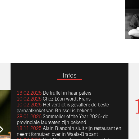
Infos
13.02.2026
De truffel in haar paleis
10.02.2026
Chez Léon wordt Frans
10.02.2026
Het verdict is gevallen: de beste
garnaalkroket van Brussel is bekend
28.01.2026
Sommelier of the Year 2026: de
provinciale laureaten zijn bekend
18.11.2025
Alain Bianchin sluit zijn restaurant en
neemt fornuizen over in Waals-Brabant