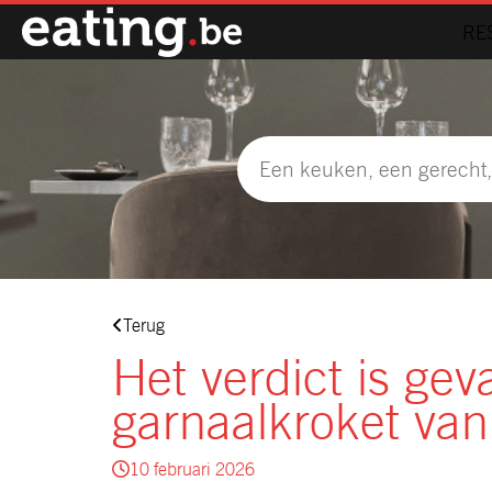
RE
Terug
Het verdict is gev
garnaalkroket van
10 februari 2026