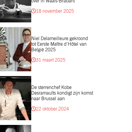
over in Waals-Brabant
18 november 2025
Niel Delameilleure gekroond
tot Eerste Maître d’Hôtel van
België 2025
31 maart 2025
De sterrenchef Kobe
Desramaults kondigt zijn komst
naar Brussel aan
22 oktober 2024