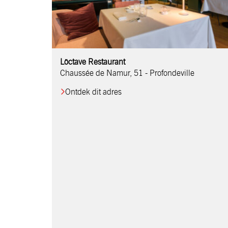
Bistrot Blaise
Löctave Restaurant
Restaurant Arden
Enishi by Toshiro
Stirwen
Chaussée de Namur, 51 - Profondeville
Ontdek dit adres
Restaurant Mona Lisa