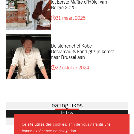
tot Eerste Maître d’Hôtel van
België 2025
31 maart 2025
De sterrenchef Kobe
Desramaults kondigt zijn komst
naar Brussel aan
22 oktober 2024
eating likes
Infos
Most viewed
Ce site utilise des cookies, afin de vous garantir une
bonne expérience de navigation.