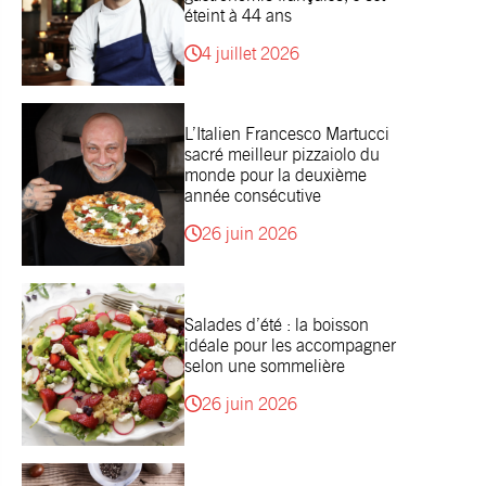
éteint à 44 ans
4 juillet 2026
L’Italien Francesco Martucci
sacré meilleur pizzaiolo du
monde pour la deuxième
année consécutive
26 juin 2026
Salades d’été : la boisson
idéale pour les accompagner
selon une sommelière
26 juin 2026