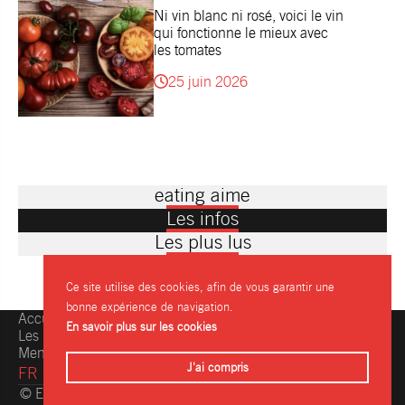
Ni vin blanc ni rosé, voici le vin
qui fonctionne le mieux avec
les tomates
25 juin 2026
eating aime
Les infos
Les plus lus
Ce site utilise des cookies, afin de vous garantir une
bonne expérience de navigation.
Accueil
Une question, une info ?
En savoir plus sur les cookies
Les restaurants
Contactez-nous
Mentions légales
J'ai compris
FR
© Eating.be 2004-2026 - Toute reproduction même partielle