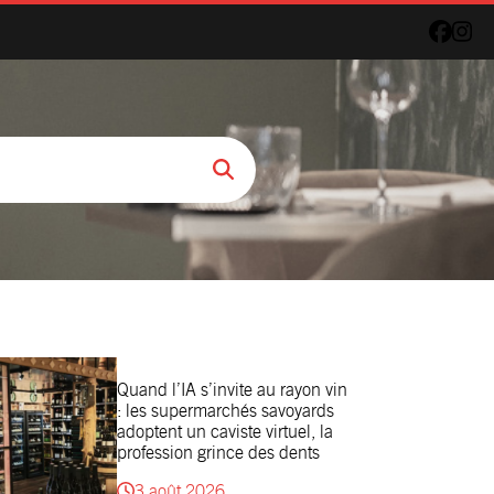
Quand l’IA s’invite au rayon vin
: les supermarchés savoyards
adoptent un caviste virtuel, la
profession grince des dents
3 août 2026