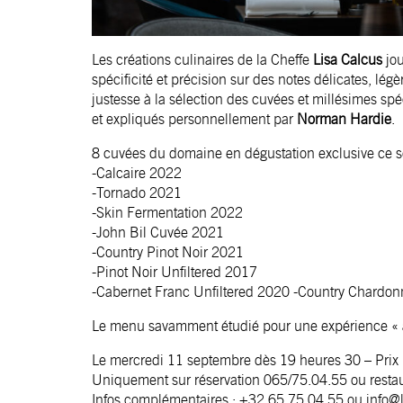
Les créations culinaires de la Cheffe
Lisa Calcus
jo
spécificité et précision sur des notes délicates, lég
justesse à la sélection des cuvées et millésimes spé
et expliqués personnellement par
Norman Hardie
.
8 cuvées du domaine en dégustation exclusive ce soi
-Calcaire 2022
-Tornado 2021
-Skin Fermentation 2022
-John Bil Cuvée 2021
-Country Pinot Noir 2021
-Pinot Noir Unfiltered 2017
-Cabernet Franc Unfiltered 2020 -Country Chardon
Le menu savamment étudié pour une expérience « ac
Le mercredi 11 septembre dès 19 heures 30 – Prix 
Uniquement sur réservation 065/75.04.55 ou rest
Infos complémentaires : +32 65 75 04 55 ou info@