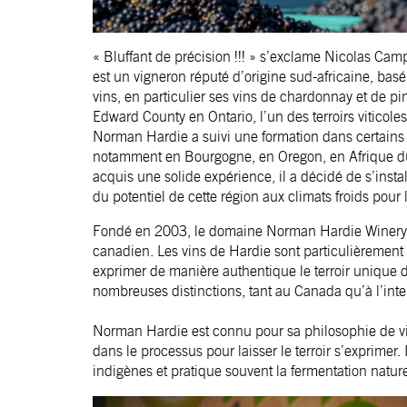
« Bluffant de précision !!! » s’exclame Nicolas Ca
est un vigneron réputé d’origine sud-africaine, ba
vins, en particulier ses vins de chardonnay et de pi
Edward County en Ontario, l’un des terroirs viticol
Norman Hardie a suivi une formation dans certains 
notamment en Bourgogne, en Oregon, en Afrique du 
acquis une solide expérience, il a décidé de s’insta
du potentiel de cette région aux climats froids pour 
Fondé en 2003, le domaine Norman Hardie Winery
canadien. Les vins de Hardie sont particulièrement a
exprimer de manière authentique le terroir unique d
nombreuses distinctions, tant au Canada qu’à l’inte
Norman Hardie est connu pour sa philosophie de vini
dans le processus pour laisser le terroir s’exprimer. 
indigènes et pratique souvent la fermentation nature