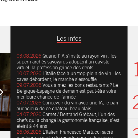
Les infos
03.08.2026
Quand l’IA s’invite au rayon vin : les
supermarchés savoyards adoptent un caviste
virtuel, la profession grince des dents
10.07.2026
L’Italie face à un trop-plein de vin : les
caves débordent, le marché s’essouffle
09.07.2026
Vous aimez les bons restaurants ? Le
Belgique-Espagne de demain est peut-être votre
meilleure chance de l’année
07.07.2026
Concevoir du vin avec une IA, le pari
audacieux de ce château beaujolais
04.07.2026
Carnet / Bertrand Grébaut, l’un des
chefs qui a changé la gastronomie française, s’est
éteint à 44 ans
26.06.2026
L’Italien Francesco Martucci sacré
meilleur pizzaiolo du monde pour la deuxième