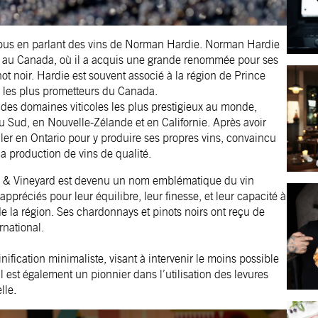
mpus en parlant des vins de Norman Hardie
.
Norman Hardie
sé au Canada, où il a acquis une grande renommée pour ses
not noir. Hardie est souvent associé à la région de Prince
es les plus prometteurs du Canada.
des domaines viticoles les plus prestigieux au monde,
Sud, en Nouvelle-Zélande et en Californie. Après avoir
ller en Ontario pour y produire ses propres vins, convaincu
la production de vins de qualité.
 & Vineyard est devenu un nom emblématique du vin
ppréciés pour leur équilibre, leur finesse, et leur capacité à
e la région. Ses chardonnays et pinots noirs ont reçu de
rnational.
fication minimaliste, visant à intervenir le moins possible
Il est également un pionnier dans l’utilisation des levures
lle.