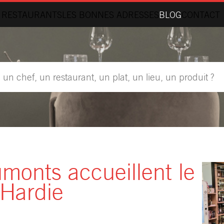
 RESTAURANTS
LES BONNES ADRESSES
BLOG
CONTACT
monts accueillent le
Hardie