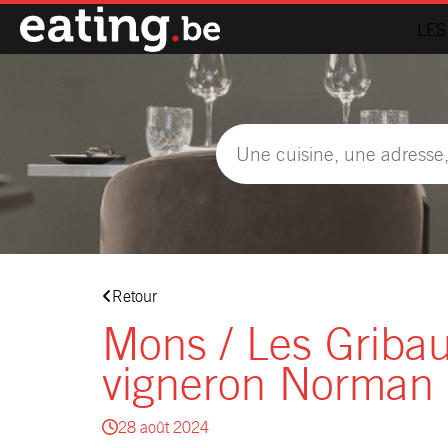
LES
Retour
Mons / Les Gribau
vigneron Norman 
28 août 2024