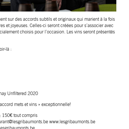
uent sur des accords subtils et originaux qui marient à la fois
ères et joyeuses. Celles-ci seront créées pour s’associer avec
cialement choisis pour l’occasion. Les vins seront présentés
r-là :
nay Unfiltered 2020
cord mets et vins » exceptionnelle!
: 150€ tout compris
aurant@lesgribaumonts.be
www.lesgribaumonts.be
lesgribaumonts.be.