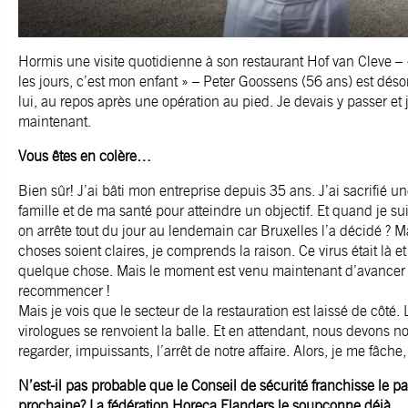
Hormis une visite quotidienne à son restaurant Hof van Cleve – «
les jours, c’est mon enfant » – Peter Goossens (56 ans) est déso
lui, au repos après une opération au pied. Je devais y passer et 
maintenant.
Vous êtes en colère…
Bien sûr! J’ai bâti mon entreprise depuis 35 ans. J’ai sacrifié u
famille et de ma santé pour atteindre un objectif. Et quand je sui
on arrête tout du jour au lendemain car Bruxelles l’a décidé ? M
choses soient claires, je comprends la raison. Ce virus était là e
quelque chose. Mais le moment est venu maintenant d’avancer à
recommencer !
Mais je vois que le secteur de la restauration est laissé de côté. L
virologues se renvoient la balle. Et en attendant, nous devons n
regarder, impuissants, l’arrêt de notre affaire. Alors, je me fâche,
N’est-il pas probable que le Conseil de sécurité franchisse le p
prochaine? La fédération Horeca Flanders le soupçonne déjà.