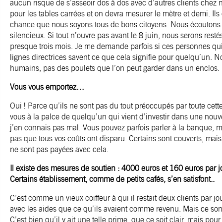
aucun risque de s’asseoir dos à dos avec d’autres clients chez n
pour les tables carrées et on devra mesurer le mètre et demi. Ils o
chance que nous soyons tous de bons citoyens. Nous écoutons 
silencieux. Si tout n’ouvre pas avant le 8 juin, nous serons res
presque trois mois. Je me demande parfois si ces personnes qui
lignes directrices savent ce que cela signifie pour quelqu’un.
humains, pas des poulets que l’on peut garder dans un enclos.
Vous vous emportez…
Oui ! Parce qu’ils ne sont pas du tout préoccupés par toute cette
vous à la palce de quelqu’un qui vient d’investir dans une nouve
j’en connais pas mal. Vous pouvez parfois parler à la banque, ma
pas que tous vos coûts ont disparu. Certains sont couverts, mais 
ne sont pas payées avec cela.
Il existe des mesures de soutien : 4000 euros et 160 euros par jou
Certains établissement, comme de petits cafés, s’en satisfont..
C’est comme un vieux coiffeur à qui il restait deux clients par jo
avec les aides que ce qu’ils avaient comme revenu. Mais ce son
C’est bien qu’il y ait une telle prime, que ce soit clair, mais pou