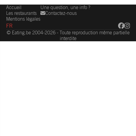
Accueil
Une question, une info ?
Les restaurants
Contactez-nous
Mentions légales
FR
© Eating.be 2004-2026 - Toute reproduction même partielle
interdite