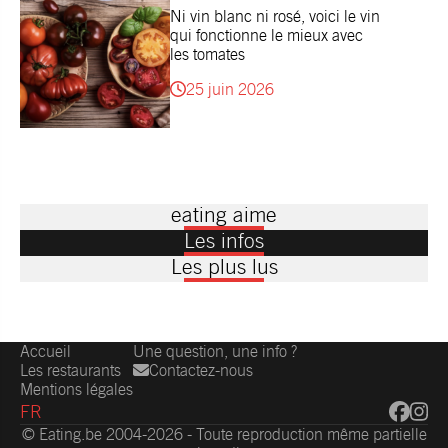
Ni vin blanc ni rosé, voici le vin
qui fonctionne le mieux avec
les tomates
25 juin 2026
eating aime
Les infos
Les plus lus
Accueil
Une question, une info ?
Les restaurants
Contactez-nous
Mentions légales
FR
© Eating.be 2004-2026 - Toute reproduction même partielle