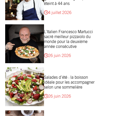
éteint à 44 ans
4 juillet 2026
L’Italien Francesco Martucci
sacré meilleur pizzaiolo du
monde pour la deuxième
année consécutive
26 juin 2026
Salades d’été : la boisson
idéale pour les accompagner
selon une sommelière
26 juin 2026