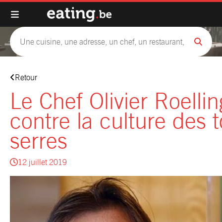
Retour
Le Chef Olivier Roelli
contre la culture des
serres
12 juillet 2019