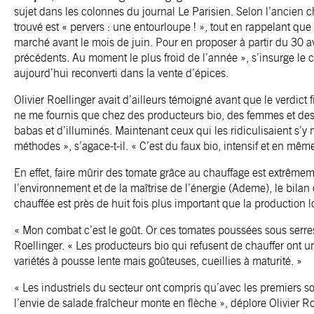
sujet dans les colonnes du journal Le Parisien. Selon l’ancien c
trouvé est « pervers : une entourloupe ! », tout en rappelant que 
marché avant le mois de juin. Pour en proposer à partir du 30 avri
précédents. Au moment le plus froid de l’année », s’insurge le 
aujourd’hui reconverti dans la vente d’épices.
Olivier Roellinger avait d’ailleurs témoigné avant que le verdict 
ne me fournis que chez des producteurs bio, des femmes et de
babas et d’illuminés. Maintenant ceux qui les ridiculisaient s’y 
méthodes », s’agace-t-il. « C’est du faux bio, intensif et en mê
En effet, faire mûrir des tomate grâce au chauffage est extrême
l’environnement et de la maîtrise de l’énergie (Ademe), le bila
chauffée est près de huit fois plus important que la production l
« Mon combat c’est le goût. Or ces tomates poussées sous serres
Roellinger. « Les producteurs bio qui refusent de chauffer ont u
variétés à pousse lente mais goûteuses, cueillies à maturité. »
« Les industriels du secteur ont compris qu’avec les premiers sol
l’envie de salade fraîcheur monte en flèche », déplore Olivier Roe