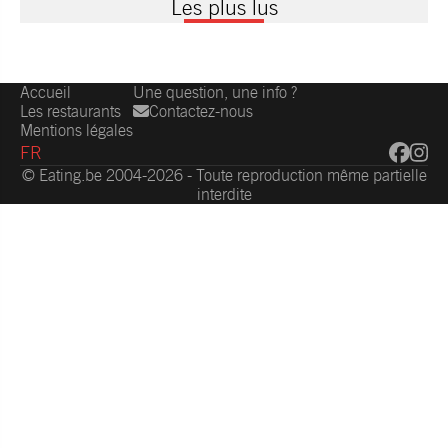
Les plus lus
Accueil
Une question, une info ?
Les restaurants
Contactez-nous
Mentions légales
FR
© Eating.be 2004-2026 - Toute reproduction même partielle
interdite