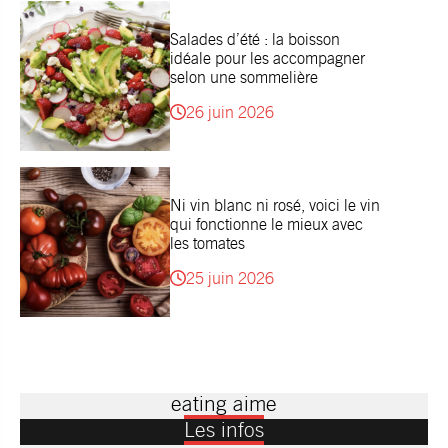
Salades d’été : la boisson
idéale pour les accompagner
selon une sommelière
26 juin 2026
Ni vin blanc ni rosé, voici le vin
qui fonctionne le mieux avec
les tomates
25 juin 2026
eating aime
Les infos