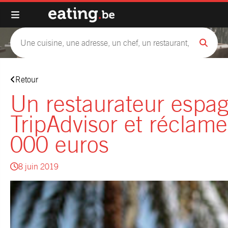
Retour
Un restaurateur espag
TripAdvisor et réclam
000 euros
8 juin 2019