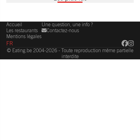
Accueil
Une question, une info ?
Les restaurants
Contactez-nous
Mentions légales
FR
© Eating.be 2004-2026 - Toute reproduction même partielle
interdite