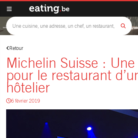
Retour
Michelin Suisse : Une 
pour le restaurant d’u
hôtelier
6 février 2019