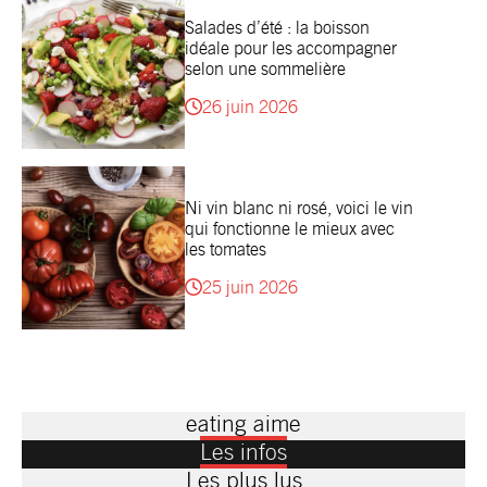
Salades d’été : la boisson
idéale pour les accompagner
selon une sommelière
26 juin 2026
Ni vin blanc ni rosé, voici le vin
qui fonctionne le mieux avec
les tomates
25 juin 2026
eating aime
Les infos
Les plus lus