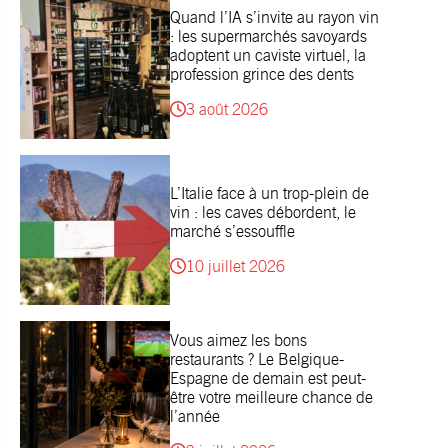
Quand l’IA s’invite au rayon vin
: les supermarchés savoyards
adoptent un caviste virtuel, la
profession grince des dents
3 août 2026
L’Italie face à un trop-plein de
vin : les caves débordent, le
marché s’essouffle
10 juillet 2026
Vous aimez les bons
restaurants ? Le Belgique-
Espagne de demain est peut-
être votre meilleure chance de
l’année