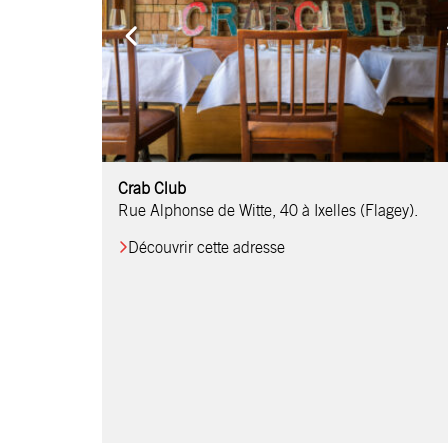
Comptoir Chouchou
Crab Club
OM Restaurant
Table & Comptoir
Le Relais d’Orti
Studio 97
Löctave Restaurant
F-eat Restaurant
L’Art des Mets
Restaurant Harmonie
La Table de Jean
Rue Alphonse de Witte, 40 à Ixelles (Flagey).
Découvrir cette adresse