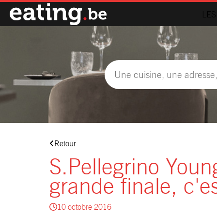
LES
Retour
S.Pellegrino Youn
grande finale, c'e
10 octobre 2016