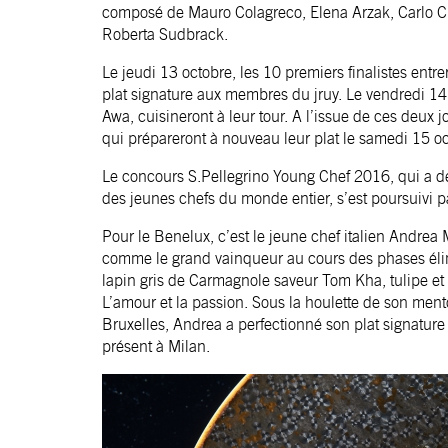
composé de Mauro Colagreco, Elena Arzak, Carlo C
Roberta Sudbrack.
Le jeudi 13 octobre, les 10 premiers finalistes entr
plat signature aux membres du jruy. Le vendredi 14, 
Awa, cuisineront à leur tour. A l’issue de ces deux jo
qui prépareront à nouveau leur plat le samedi 15 o
Le concours S.Pellegrino Young Chef 2016, qui a dé
des jeunes chefs du monde entier, s’est poursuivi pa
Pour le Benelux, c’est le jeune chef italien Andrea
comme le grand vainqueur au cours des phases élimi
lapin gris de Carmagnole saveur Tom Kha, tulipe et 
L’amour et la passion. Sous la houlette de son mento
Bruxelles, Andrea a perfectionné son plat signature
présent à Milan.