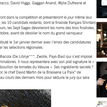
racco, David Higgs, Gaggan Anand, Wylie Dufresne et
eront dans la compétition et présenteront le jour même leur
les 10 candidats restants, dont le finaliste français Shintaro
urs, les Sept Sages dévoileront les noms des trois finalistes,
ctobre, avant de dévoiler le nom du grand vainqueur.
buté le 1er janvier dernier avec l’envoi des candidatures
r les sélections régionales.
 Miacola (De Librije***, Zwolle, Pays-Bas) qui s’est imposé
natoires. Il nous représentera avec son plat signature le «
bouillon de tomates du Vésuve ». Ses ingrédients secrets ?
r, le chef David Martin de la Brasserie La Paix* de
 au cours des derniers mois pour séduire le jury qui sera