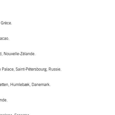
, Grèce.
Macao.
d, Nouvelle-Zélande.
n Palace, Saint-Pétersbourg, Russie.
Sletten, Humlebæk, Danemark.
Inde.