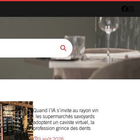
Quand l’IA s’invite au rayon vin
: les supermarchés savoyards
adoptent un caviste virtuel, la
profession grince des dents
3 août 2026