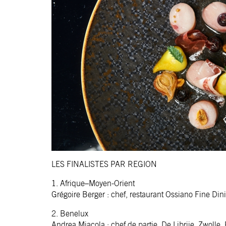
LES FINALISTES PAR REGION
1. Afrique–Moyen-Orient
Grégoire Berger : chef, restaurant Ossiano Fine Din
2. Benelux
Andrea Miacola : chef de partie, De Librije, Zwolle,