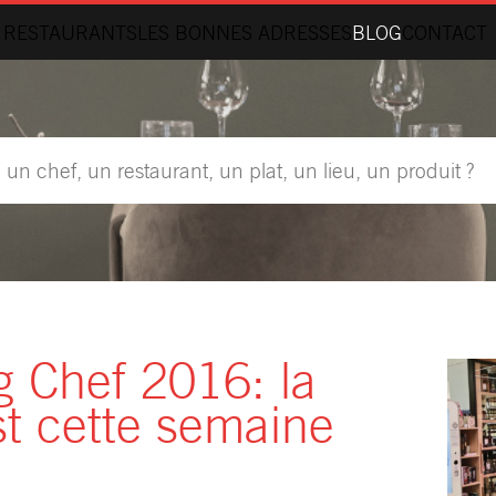
 RESTAURANTS
LES BONNES ADRESSES
BLOG
CONTACT
g Chef 2016: la
st cette semaine