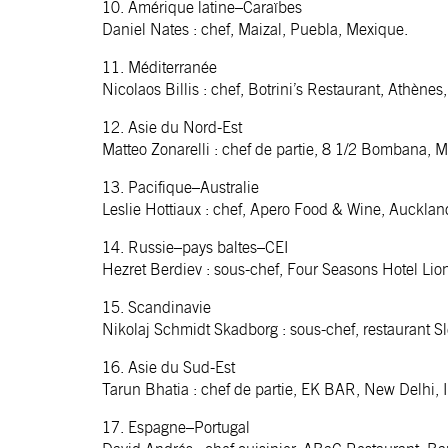
10. Amérique latine–Caraïbes
Daniel Nates : chef, Maizal, Puebla, Mexique.
11. Méditerranée
Nicolaos Billis : chef, Botrini’s Restaurant, Athènes
12. Asie du Nord-Est
Matteo Zonarelli : chef de partie, 8 1/2 Bombana, 
13. Pacifique–Australie
Leslie Hottiaux : chef, Apero Food & Wine, Aucklan
14. Russie–pays baltes–CEI
Hezret Berdiev : sous-chef, Four Seasons Hotel Lio
15. Scandinavie
Nikolaj Schmidt Skadborg : sous-chef, restaurant 
16. Asie du Sud-Est
Tarun Bhatia : chef de partie, EK BAR, New Delhi, 
17. Espagne–Portugal