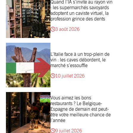
Quand l’IA s’invite au rayon vin
: les supermarchés savoyards
adoptent un caviste virtuel, la
profession grince des dents
3 août 2026
L’Italie face à un trop-plein de
vin : les caves débordent, le
marché s’essouffle
10 juillet 2026
Vous aimez les bons
restaurants ? Le Belgique-
Espagne de demain est peut-
être votre meilleure chance de
l’année
9 juillet 2026