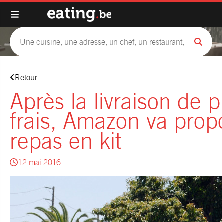
Retour
Après la livraison de p
frais, Amazon va prop
repas en kit
12 mai 2016