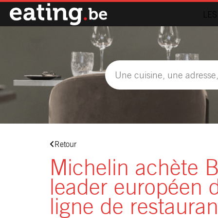
LES
Retour
Michelin achète B
leader européen d
ligne de restauran