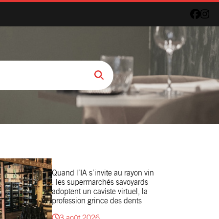
Quand l’IA s’invite au rayon vin
: les supermarchés savoyards
adoptent un caviste virtuel, la
profession grince des dents
3 août 2026