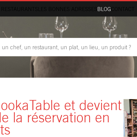
 RESTAURANTS
LES BONNES ADRESSES
BLOG
CONTACT
ookaTable et devient
e la réservation en
ts