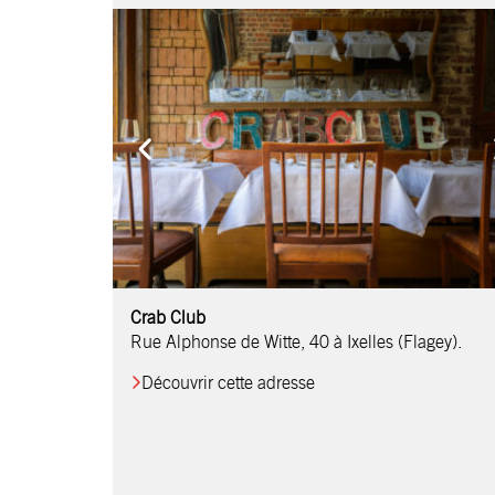
Comptoir Chouchou
Crab Club
OM Restaurant
Table & Comptoir
Le Relais d’Orti
Studio 97
Löctave Restaurant
F-eat Restaurant
L’Art des Mets
Restaurant Harmonie
La Table de Jean
Rue Alphonse de Witte, 40 à Ixelles (Flagey).
Découvrir cette adresse