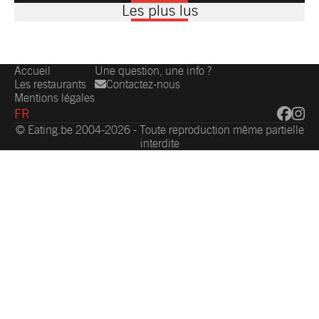
Les plus lus
Accueil
Une question, une info ?
Les restaurants
Contactez-nous
Mentions légales
FR
© Eating.be 2004-2026 - Toute reproduction même partielle
interdite