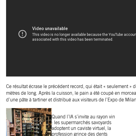
Ce résultat écrase le précédent record, qui était « seulement » 
mètres de long. Après la cuisson, le pain a été coupé en morce
d’une pâte à tartiner et distribué aux visiteurs de l’Expo de Milan
Quand l’IA s’invite au rayon vin
: les supermarchés savoyards
adoptent un caviste virtuel, la
profession grince des dents