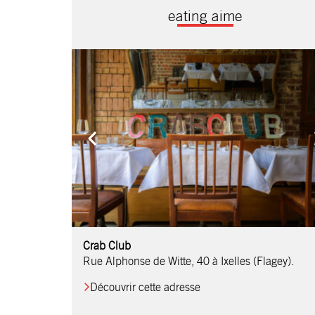
eating aime
Comptoir Chouchou
Crab Club
OM Restaurant
Table & Comptoir
Le Relais d’Orti
Studio 97
Löctave Restaurant
F-eat Restaurant
L’Art des Mets
Restaurant Harmonie
La Table de Jean
Rue Alphonse de Witte, 40 à Ixelles (Flagey).
Découvrir cette adresse