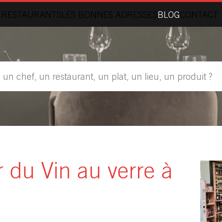
 RESTAURANTS
LES BONNES ADRESSES
BLOG
CONTACT
r du Vin au verre à