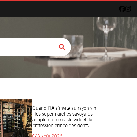
Quand l’IA s’invite au rayon vin
: les supermarchés savoyards
adoptent un caviste virtuel, la
profession grince des dents
3 août 2026