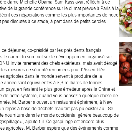
ère dame Michelle Obama. Sam Kass avait réfléchi à ce
ve de la grande conférence sur le climat prévue à Paris à la
décrit ces négociations comme les plus importantes de notre
nt pas discutés à ce stade, à part dans de petits cercles
 ce déjeuner, co-présidé par les présidents français
s le cadre du sommet sur le développement organisé sur
L’ONU invite rarement des chefs extérieurs, mais avait dérogé
 des mesures de sécurité renforcées pour l’Assemblée
es agricoles dans le monde servent à produire de la
ue année sont équivalentes à 3,3 milliards de tonnes
un pays, en feraient le plus gros émetteur après la Chine et
acité de notre système, quand vous pensez à quelque chose de
 année, M. Barber a ouvert un restaurant éphémère, à New
’un repas à base de déchets n’aurait pas pu exister au 18e
te de nourriture dans le monde occidental génère beaucoup de
spillage« , ajoute-t-il. Ce gaspillage est encore plus
rces agricoles. M. Barber espère que des événements comme