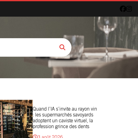
Quand l’IA s’invite au rayon vin
: les supermarchés savoyards
adoptent un caviste virtuel, la
profession grince des dents
3 août 2026