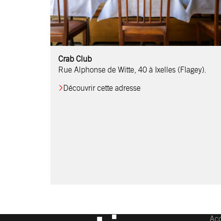
Comptoir Chouchou
Crab Club
OM Restaurant
Table & Comptoir
Le Relais d’Orti
Studio 97
Löctave Restaurant
F-eat Restaurant
L’Art des Mets
Restaurant Harmonie
La Table de Jean
Rue Alphonse de Witte, 40 à Ixelles (Flagey).
Découvrir cette adresse
Acc