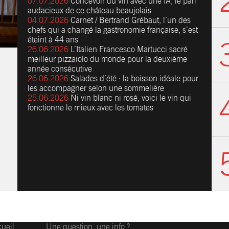
07.07.2026
Concevoir du vin avec une IA, le pari
audacieux de ce château beaujolais
04.07.2026
Carnet / Bertrand Grébaut, l’un des
chefs qui a changé la gastronomie française, s’est
éteint à 44 ans
26.06.2026
L’Italien Francesco Martucci sacré
meilleur pizzaiolo du monde pour la deuxième
année consécutive
26.06.2026
Salades d’été : la boisson idéale pour
les accompagner selon une sommelière
25.06.2026
Ni vin blanc ni rosé, voici le vin qui
fonctionne le mieux avec les tomates
ueil
Une question, une info ?