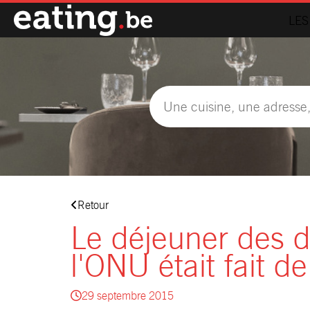
LES
Retour
Le déjeuner des d
l'ONU était fait d
29 septembre 2015