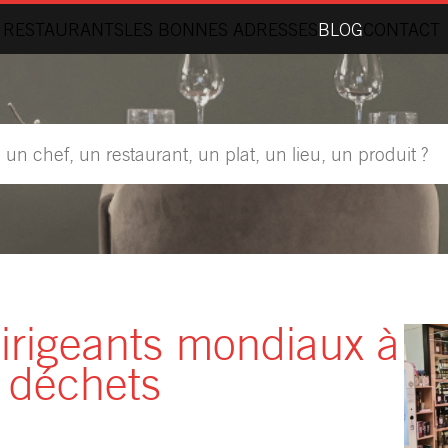
 RESTAURANTS
LES BONNES ADRESSES
BLOG
CONTACT
irigeants mondiaux à
e déchets