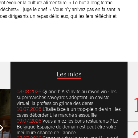
nt évoluer la culture alimentaire. « Le but à long terme
 déchets« , juge le chef. « Vous n’y arrivez pas en faisant la
es dirigeants un repas délicieux, qui les fera réfléchir et
Les infos
03.08.2026
Quand l’IA s’invite au rayon vin : les
supermarchés savoyards adoptent un caviste
virtuel, la profession grince des dents
10.07.2026
L’Italie face à un trop-plein de vin : les
caves débordent, le marché s’essouffle
09.07.2026
Vous aimez les bons restaurants ? Le
Belgique-Espagne de demain est peut-être votre
meilleure chance de l’année