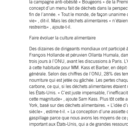
la campagne anti-obésité « Bougeons » de la Premi
concept d’un menu fait de déchets dans la perspecti
fin de l’année. « Tout le monde, de façon unanime 
vie« , dit-il. Mais les déchets alimentaires « n’étaie
restreints« , ajoute-t-il.
Faire évoluer la culture alimentaire
Des dizaines de dirigeants mondiaux ont participé à
François Hollande et péruvien Ollanta Humala, dan
trois jours à l’ONU, avant les discussions à Paris. 
à cette habitude pour MM. Kass et Barber, en dépit
générale. Selon des chiffres de l’ONU, 28% des terr
nourriture qui est jetée ou gâchée. Les pertes chaq
carbone, ce qui, si les déchets alimentaires étaient 
les États-Unis. « C’est juste impensable, l’ineffic
cette magnitude« , ajoute Sam Kass. Plus tôt cette
York, basé sur des déchets alimentaires. « L’idée d
siècle« , estime-t-il. « La conception d’une assiet
gaspillage parce que nous avons les moyens de ce ga
important aux États-Unis, qui a de grandes ressou