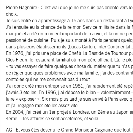
Pierre Gagnaire : C’est vrai que je ne me suis pas orienté vers le
choix.
Je suis entré en apprentissage à 15 ans dans un restaurant à Lyo
J’ai ensuite eu la chance de faire mon Service militaire dans l
marqué et a été un moment important de ma vie, et là on ne peut
passionné de cuisine. Puis je suis monté à Paris pendant quelqu
dans plusieurs établissements (Lucas Carton, Inter Continental
En 1976, j‘ai pris une place de Chef à La Bastide de Tourtour pu
Clos Fleuri, le restaurant familial où mon père officiait. Là, je p
« tu vas essayer de faire quelques chose du métier que tu n’as p
de régler quelques problèmes avec ma famille, j’ai des contrain
contrôlée qui ne me convenait pas du tout.
J’ai donc créé mon entreprise en 1981, j’ai rapidement été repé
j’avais 3 étoiles. En 1996, j’ai déposé le bilan – volontairement
faire « exploser ». Six mois plus tard je suis arrivé à Paris ave
et j’ai regagné mes étoiles assez vite.
En 2004, j’ai créé un 1er projet à Londres, un 2ème au Japon 
4ème… les affaires se sont accélérées, et voilà !
AG : Et vous êtes devenu le Grand Monsieur Gagnaire que tout 