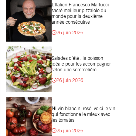
L’Italien Francesco Martucci
sacré meilleur pizzaiolo du
monde pour la deuxième
année consécutive
26 juin 2026
Salades d’été : la boisson
idéale pour les accompagner
selon une sommelière
26 juin 2026
Ni vin blanc ni rosé, voici le vin
qui fonctionne le mieux avec
les tomates
25 juin 2026