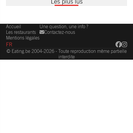
Les plus lus
Accueil
Une question, une info ?
Les restaurants
Contactez-nous
Mentions légales
FR
© Eating.be 2004-2026 - Toute reproduction même partielle
interdite