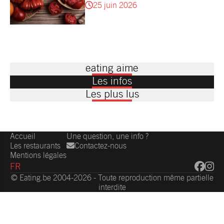
25 juin 2026
eating aime
Les infos
Les plus lus
Accueil
Une question, une info ?
Les restaurants
Contactez-nous
Mentions légales
FR
© Eating.be 2004-2026 - Toute reproduction même partielle
interdite