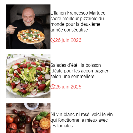
L’Italien Francesco Martucci
sacré meilleur pizzaiolo du
monde pour la deuxième
année consécutive
26 juin 2026
Salades d’été : la boisson
idéale pour les accompagner
selon une sommelière
26 juin 2026
Ni vin blanc ni rosé, voici le vin
qui fonctionne le mieux avec
les tomates