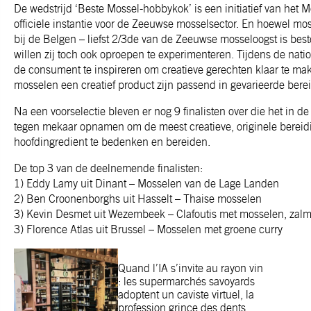
De wedstrijd ‘Beste Mossel-hobbykok’ is een initiatief van het 
officiële instantie voor de Zeeuwse mosselsector. En hoewel mos
bij de Belgen – liefst 2/3de van de Zeeuwse mosseloogst is bes
willen zij toch ook oproepen te experimenteren. Tijdens de na
de consument te inspireren om creatieve gerechten klaar te mak
mosselen een creatief product zijn passend in gevarieerde bere
Na een voorselectie bleven er nog 9 finalisten over die het in 
tegen mekaar opnamen om de meest creatieve, originele bereid
hoofdingrediënt te bedenken en bereiden.
De top 3 van de deelnemende finalisten:
1) Eddy Lamy uit Dinant – Mosselen van de Lage Landen
2) Ben Croonenborghs uit Hasselt – Thaise mosselen
3) Kevin Desmet uit Wezembeek – Clafoutis met mosselen, zalm
3) Florence Atlas uit Brussel – Mosselen met groene curry
Quand l’IA s’invite au rayon vin
: les supermarchés savoyards
adoptent un caviste virtuel, la
profession grince des dents