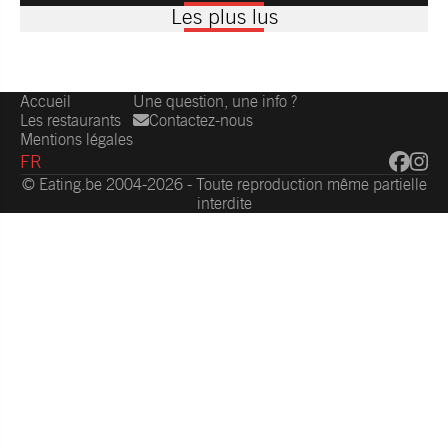
Les plus lus
Accueil
Une question, une info ?
Les restaurants
Contactez-nous
Mentions légales
FR
© Eating.be 2004-2026 - Toute reproduction même partielle
interdite