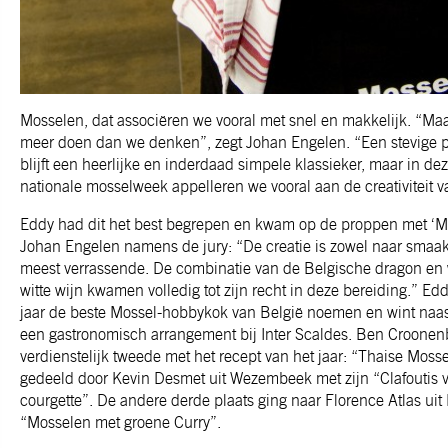
Mosselen, dat associëren we vooral met snel en makkelijk. “Maa
meer doen dan we denken”, zegt Johan Engelen. “Een stevige po
blijft een heerlijke en inderdaad simpele klassieker, maar in dez
nationale mosselweek appelleren we vooral aan de creativiteit va
Eddy had dit het best begrepen en kwam op de proppen met ‘M
Johan Engelen namens de jury: “De creatie is zowel naar smaak,
meest verrassende. De combinatie van de Belgische dragon en 
witte wijn kwamen volledig tot zijn recht in deze bereiding.” E
jaar de beste Mossel-hobbykok van België noemen en wint naa
een gastronomisch arrangement bij Inter Scaldes. Ben Croonen
verdienstelijk tweede met het recept van het jaar: “Thaise Moss
gedeeld door Kevin Desmet uit Wezembeek met zijn “Clafoutis 
courgette”. De andere derde plaats ging naar Florence Atlas uit
“Mosselen met groene Curry”.