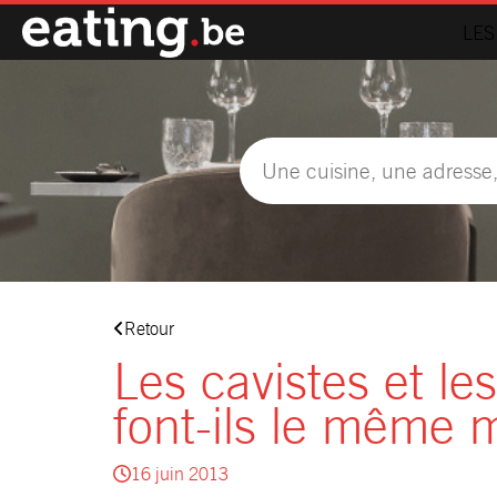
LES
Retour
Les cavistes et le
font-ils le même m
16 juin 2013