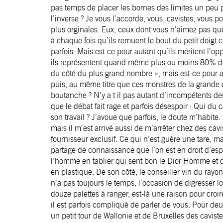
pas temps de placer les bornes des limites un peu pl
l’inverse ? Je vous l’accorde, vous, cavistes, vous 
plus orginales. Eux, ceux dont vous n’aimez pas que
à chaque fois qu’ils remuent le bout du petit doig
parfois. Mais est-ce pour autant qu’ils méritent l’o
ils représentent quand même plus ou moins 80% des v
du côté du plus grand nombre », mais est-ce pour
puis, au même titre que ces monstres de la grande di
boutanche ? N’y a t il pas autant d’incompétents d
que le débat fait rage et parfois désespoir : Qui du 
son travail ? J’avoue que parfois, le doute m’habite.
mais il m’est arrivé aussi de m’arrêter chez des cav
fournisseur exclusif. Ce qui n’est guère une tare, 
partage de connaissance que l’on est en droit d’espé
l’homme en tablier qui sent bon le Dior Homme et qu
en plastique. De son côté, le conseiller vin du ray
n’a pas toujours le temps, l’occasion de digresser l
douze palettes à ranger, est-là une raison pour croir
il est parfois compliqué de parler de vous. Pour deux
un petit tour de Wallonie et de Bruxelles des cavis