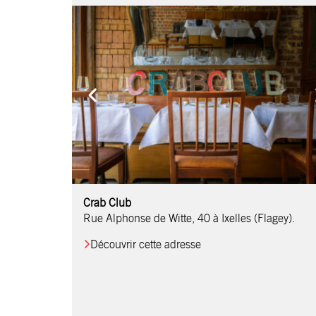
Comptoir Chouchou
Crab Club
OM Restaurant
Table & Comptoir
Le Relais d’Orti
Studio 97
Löctave Restaurant
F-eat Restaurant
L’Art des Mets
Restaurant Harmonie
La Table de Jean
Rue Alphonse de Witte, 40 à Ixelles (Flagey).
Découvrir cette adresse