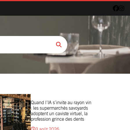
Quand l’IA s’invite au rayon vin
: les supermarchés savoyards
adoptent un caviste virtuel, la
profession grince des dents
3 août 2026