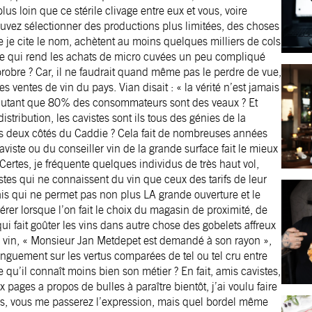
us loin que ce stérile clivage entre eux et vous, voire
pouvez sélectionner des productions plus limitées, des choses
 je cite le nom, achètent au moins quelques milliers de cols
t ce qui rend les achats de micro cuvées un peu compliqué
pprobre ? Car, il ne faudrait quand même pas le perdre de vue,
entes de vin du pays. Vian disait : « la vérité n’est jamais
 autant que 80% des consommateurs sont des veaux ? Et
stribution, les cavistes sont ils tous des génies de la
es deux côtés du Caddie ? Cela fait de nombreuses années
caviste ou du conseiller vin de la grande surface fait le mieux
 Certes, je fréquente quelques individus de très haut vol,
istes qui ne connaissent du vin que ceux des tarifs de leur
mais qui ne permet pas non plus LA grande ouverture et le
rer lorsque l’on fait le choix du magasin de proximité, de
i fait goûter les vins dans autre chose des gobelets affreux
on vin, « Monsieur Jan Metdepet est demandé à son rayon »,
onguement sur les vertus comparées de tel ou tel cru entre
e qu’il connaît moins bien son métier ? En fait, amis cavistes,
 pages a propos de bulles à paraître bientôt, j’ai voulu faire
tes, vous me passerez l’expression, mais quel bordel même