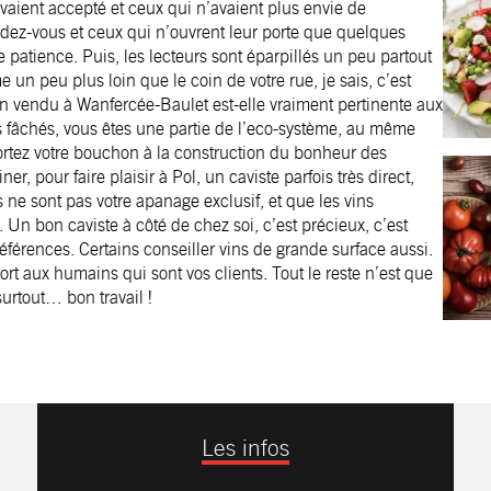
avaient accepté et ceux qui n’avaient plus envie de
endez-vous et ceux qui n’ouvrent leur porte que quelques
 patience. Puis, les lecteurs sont éparpillés un peu partout
un peu plus loin que le coin de votre rue, je sais, c’est
vin vendu à Wanfercée-Baulet est-elle vraiment pertinente aux
s fâchés, vous êtes une partie de l’eco-système, au même
portez votre bouchon à la construction du bonheur des
ner, pour faire plaisir à Pol, un caviste parfois très direct,
rs ne sont pas votre apanage exclusif, et que les vins
Un bon caviste à côté de chez soi, c’est précieux, c’est
éférences. Certains conseiller vins de grande surface aussi.
ort aux humains qui sont vos clients. Tout le reste n’est que
 surtout… bon travail !
Les infos