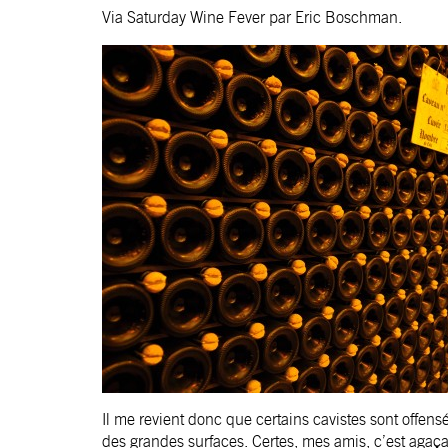
Via
Saturday Wine Fever par Eric Boschman
.
Il me revient donc que certains cavistes sont offensé
des grandes surfaces. Certes, mes amis, c’est agaça