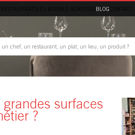
 RESTAURANTS
LES BONNES ADRESSES
BLOG
CONTACT
s grandes surfaces
étier ?