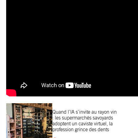
Quand l’IA s’invite au rayon vin
: les supermarchés savoyards
adoptent un caviste virtuel, la
profession grince des dents