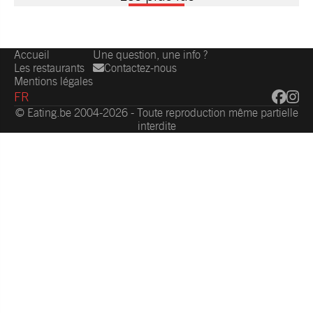
Accueil
Une question, une info ?
Les restaurants
Contactez-nous
Mentions légales
FR
© Eating.be 2004-2026 - Toute reproduction même partielle
interdite