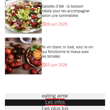
Salades d’été : la boisson
idéale pour les accompagner
selon une sommelière
26 juin 2026
Ni vin blanc ni rosé, voici le vin
qui fonctionne le mieux avec
les tomates
25 juin 2026
eating aime
Les infos
Les plus lus