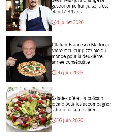
des chefs qui a changé la
gastronomie française, s’est
éteint à 44 ans
4 juillet 2026
L’Italien Francesco Martucci
sacré meilleur pizzaiolo du
monde pour la deuxième
année consécutive
26 juin 2026
Salades d’été : la boisson
idéale pour les accompagner
selon une sommelière
26 juin 2026