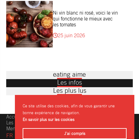
Ni vin blanc ni rosé, voici le vin
qui fonctionne le mieux avec
les tomates
25 juin 2026
eating aime
Les infos
Les plus lus
Ce site utilise des cookies, afin de vous garantir une
bonne expérience de navigation.
Accueil
Une question, une info ?
En savoir plus sur les cookies
Les restaurants
Contactez-nous
Mentions légales
J'ai compris
FR