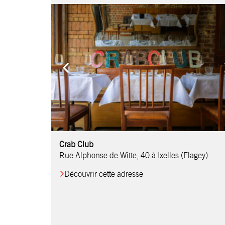
Comptoir Chouchou
Crab Club
OM Restaurant
Table & Comptoir
Le Relais d’Orti
Studio 97
Löctave Restaurant
F-eat Restaurant
L’Art des Mets
Restaurant Harmonie
La Table de Jean
Rue Alphonse de Witte, 40 à Ixelles (Flagey).
Découvrir cette adresse