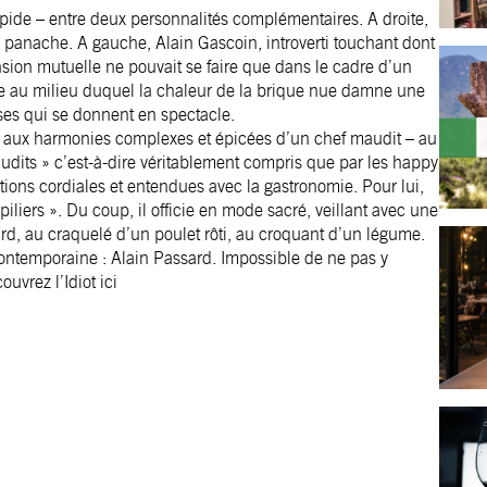
stupide – entre deux personnalités complémentaires. A droite,
ec panache. A gauche, Alain Gascoin, introverti touchant dont
ension mutuelle ne pouvait se faire que dans le cadre d’un
age au milieu duquel la chaleur de la brique nue damne une
sses qui se donnent en spectacle.
ait aux harmonies complexes et épicées d’un chef maudit – au
udits » c’est-à-dire véritablement compris que par les happy
ations cordiales et entendues avec la gastronomie. Pour lui,
piliers ». Du coup, il officie en mode sacré, veillant avec une
ard, au craquelé d’un poulet rôti, au croquant d’un légume.
contemporaine : Alain Passard. Impossible de ne pas y
couvrez l’Idiot
ici