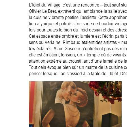
L’Idiot du Village, c’est une rencontre – tout sauf 
Olivier Le Bret, extraverti qui ambiance la salle av
la cuisine vibrante poétise l’assiette. Cette appréh
lieu atypique et patiné. Une sorte de boudoir vint
fois pour toutes le pion du froid design et des adre
Cet espace entre ombre et lumière est l’écrin parf
sens où Verlaine, Rimbaud étaient des artistes « ma
few éclairés. Alain Gascoin n’entretient pas des rel
elle est émotion, tension, un « temple où de vivants 
attention extrême au croustillant d’une lamelle de l
Tout cela évoque bien sûr un maître de la cuisine 
penser lorsque l’on s’assied à la table de l’Idiot. Dé