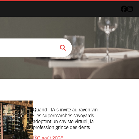
Quand l’IA s’invite au rayon vin
: les supermarchés savoyards
adoptent un caviste virtuel, la
profession grince des dents
3 août 2026