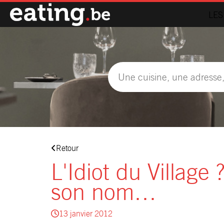
LES
Retour
L'Idiot du Village
son nom…
13 janvier 2012