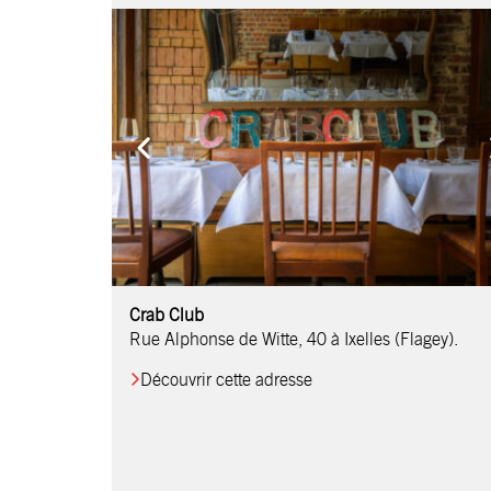
Comptoir Chouchou
Crab Club
OM Restaurant
Table & Comptoir
Le Relais d’Orti
Studio 97
Löctave Restaurant
F-eat Restaurant
L’Art des Mets
Restaurant Harmonie
La Table de Jean
Rue Alphonse de Witte, 40 à Ixelles (Flagey).
Découvrir cette adresse