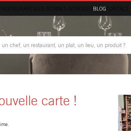
 RESTAURANTS
LES BONNES ADRESSES
BLOG
CONTACT
nouvelle carte !
aime.