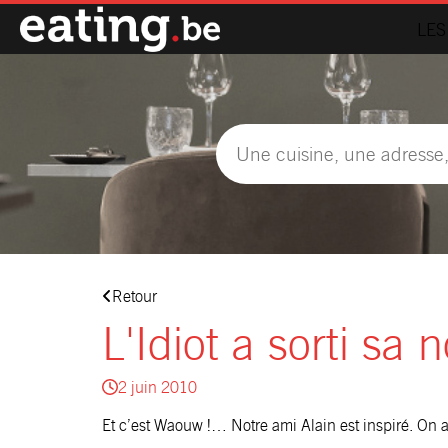
LES
Retour
L'Idiot a sorti sa 
2 juin 2010
Et c’est Waouw !… Notre ami Alain est inspiré. On 