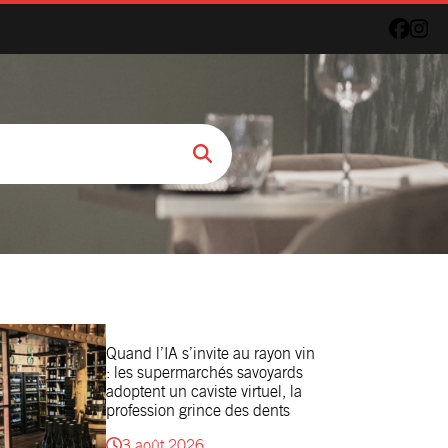
Quand l’IA s’invite au rayon vin
: les supermarchés savoyards
adoptent un caviste virtuel, la
profession grince des dents
3 août 2026