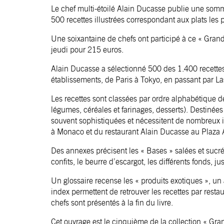
Le chef multi-étoilé Alain Ducasse publie une somm
500 recettes illustrées correspondant aux plats les
Une soixantaine de chefs ont participé à ce « Grand
jeudi pour 215 euros.
Alain Ducasse a sélectionné 500 des 1.400 recettes 
établissements, de Paris à Tokyo, en passant par 
Les recettes sont classées par ordre alphabétique de
légumes, céréales et farinages, desserts). Destinée
souvent sophistiquées et nécessitent de nombreux i
à Monaco et du restaurant Alain Ducasse au Plaza At
Des annexes précisent les « Bases » salées et sucré
confits, le beurre d’escargot, les différents fonds, j
Un glossaire recense les « produits exotiques », un 
index permettent de retrouver les recettes par restaur
chefs sont présentés à la fin du livre.
Cet ouvrage est le cinquième de la collection « Gra