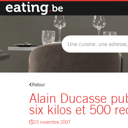
LES
Retour
Alain Ducasse pu
six kilos et 500 re
15 novembre 2007