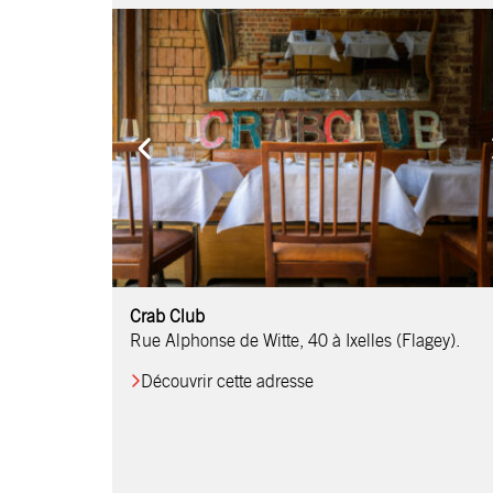
Comptoir Chouchou
Crab Club
OM Restaurant
Table & Comptoir
Le Relais d’Orti
Studio 97
Löctave Restaurant
F-eat Restaurant
L’Art des Mets
Restaurant Harmonie
La Table de Jean
Rue Alphonse de Witte, 40 à Ixelles (Flagey).
Découvrir cette adresse