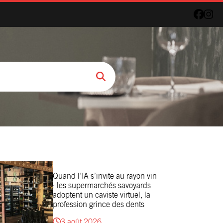
Quand l’IA s’invite au rayon vin
: les supermarchés savoyards
adoptent un caviste virtuel, la
profession grince des dents
3 août 2026