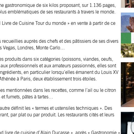
e gastronomique de six kilos proposant, sur 1.136 pages,
 plus emblématiques de ses restaurants à travers le monde.
 Livre de Cuisine Tour du monde » en vente à partir de ce
recueillies auprès des chefs et des pâtissiers de ses divers
Las Vegas, Londres, Monte Carlo…
s produits dans six catégories (poissons, viandes, oeufs,
s aux professionnels et aux amateurs passionnés, elles sont
ngrédients, en particulier lorsqu’elles émanent du Louis XV
hénée à Paris, deux établissement trois étoiles.
es mentionnées dans les recettes, comme l’ail ou le citron
us et fumets, pâtes à tartes…
autre définit les « termes et ustensiles techniques ». Des
ant, par plat ou par produit. Les restaurants cités et leurs
nd livre de cuisine d’Alain Ducasse », après « Gastronomie »