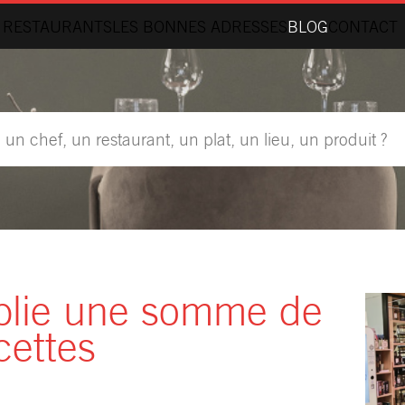
 RESTAURANTS
LES BONNES ADRESSES
BLOG
CONTACT
blie une somme de
cettes