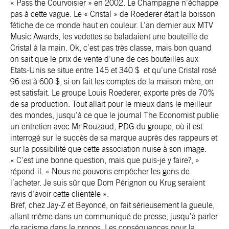
« Pass the Courvoisier » en 2002. Le Champagne n’échappe
pas à cette vague. Le « Cristal » de Roederer était la boisson
fétiche de ce monde haut en couleur. L’an dernier aux MTV
Music Awards, les vedettes se baladaient une bouteille de
Cristal à la main. Ok, c’est pas très classe, mais bon quand
on sait que le prix de vente d’une de ces bouteilles aux
Etats-Unis se situe entre 145 et 340 $ et qu’une Cristal rosé
96 est à 600 $, si on fait les comptes de la maison mère, on
est satisfait. Le groupe Louis Roederer, exporte près de 70%
de sa production. Tout allait pour le mieux dans le meilleur
des mondes, jusqu’à ce que le journal The Economist publie
un entretien avec Mr Rouzaud, PDG du groupe, où il est
interrogé sur le succès de sa marque auprès des rappeurs et
sur la possibilité que cette association nuise à son image.
« C’est une bonne question, mais que puis-je y faire?, »
répond-il. « Nous ne pouvons empêcher les gens de
l’acheter. Je suis sûr que Dom Pérignon ou Krug seraient
ravis d’avoir cette clientèle ».
Bref, chez Jay-Z et Beyoncé, on fait sérieusement la gueule,
allant même dans un communiqué de presse, jusqu’à parler
de racisme dans le propos. Les conséquences pour la