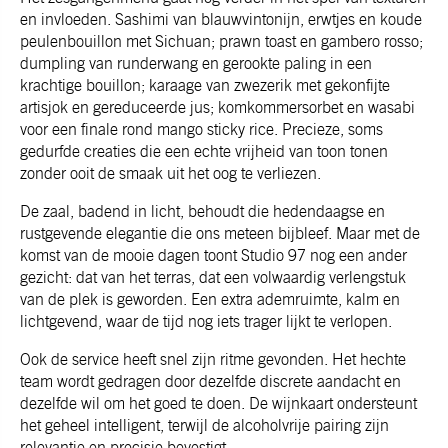
en invloeden. Sashimi van blauwvintonijn, erwtjes en koude
peulenbouillon met Sichuan; prawn toast en gambero rosso;
dumpling van runderwang en gerookte paling in een
krachtige bouillon; karaage van zwezerik met gekonfijte
artisjok en gereduceerde jus; komkommersorbet en wasabi
voor een finale rond mango sticky rice. Precieze, soms
gedurfde creaties die een echte vrijheid van toon tonen
zonder ooit de smaak uit het oog te verliezen.
De zaal, badend in licht, behoudt die hedendaagse en
rustgevende elegantie die ons meteen bijbleef. Maar met de
komst van de mooie dagen toont Studio 97 nog een ander
gezicht: dat van het terras, dat een volwaardig verlengstuk
van de plek is geworden. Een extra ademruimte, kalm en
lichtgevend, waar de tijd nog iets trager lijkt te verlopen.
Ook de service heeft snel zijn ritme gevonden. Het hechte
team wordt gedragen door dezelfde discrete aandacht en
dezelfde wil om het goed te doen. De wijnkaart ondersteunt
het geheel intelligent, terwijl de alcoholvrije pairing zijn
relevantie en precisie bevestigt.