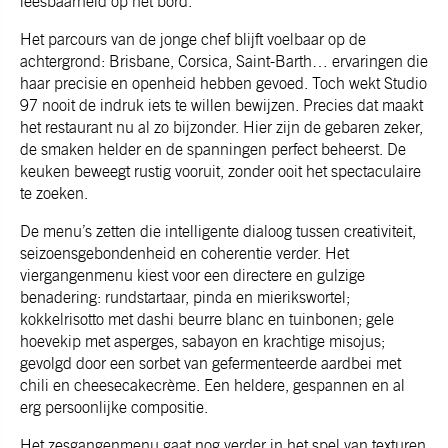
leesbaarheid op het bord.
Het parcours van de jonge chef blijft voelbaar op de
achtergrond: Brisbane, Corsica, Saint-Barth… ervaringen die
haar precisie en openheid hebben gevoed. Toch wekt Studio
97 nooit de indruk iets te willen bewijzen. Precies dat maakt
het restaurant nu al zo bijzonder. Hier zijn de gebaren zeker,
de smaken helder en de spanningen perfect beheerst. De
keuken beweegt rustig vooruit, zonder ooit het spectaculaire
te zoeken.
De menu’s zetten die intelligente dialoog tussen creativiteit,
seizoensgebondenheid en coherentie verder. Het
viergangenmenu kiest voor een directere en gulzige
benadering: rundstartaar, pinda en mierikswortel;
kokkelrisotto met dashi beurre blanc en tuinbonen; gele
hoevekip met asperges, sabayon en krachtige misojus;
gevolgd door een sorbet van gefermenteerde aardbei met
chili en cheesecakecrème. Een heldere, gespannen en al
erg persoonlijke compositie.
Het zesgangenmenu gaat nog verder in het spel van texturen