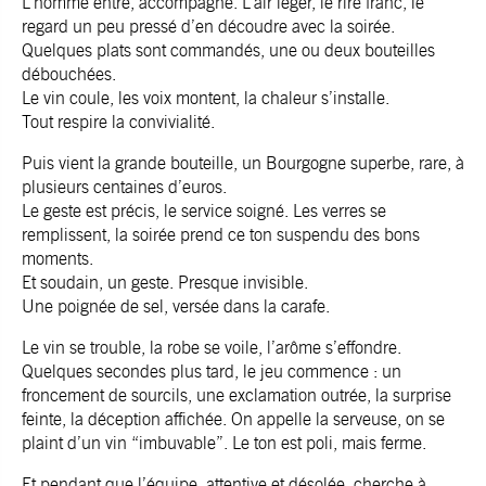
L’homme entre, accompagné. L’air léger, le rire franc, le
regard un peu pressé d’en découdre avec la soirée.
Quelques plats sont commandés, une ou deux bouteilles
débouchées.
Le vin coule, les voix montent, la chaleur s’installe.
Tout respire la convivialité.
Puis vient la grande bouteille, un Bourgogne superbe, rare, à
plusieurs centaines d’euros.
Le geste est précis, le service soigné. Les verres se
remplissent, la soirée prend ce ton suspendu des bons
moments.
Et soudain, un geste. Presque invisible.
Une poignée de sel, versée dans la carafe.
Le vin se trouble, la robe se voile, l’arôme s’effondre.
Quelques secondes plus tard, le jeu commence : un
froncement de sourcils, une exclamation outrée, la surprise
feinte, la déception affichée. On appelle la serveuse, on se
plaint d’un vin “imbuvable”. Le ton est poli, mais ferme.
Et pendant que l’équipe, attentive et désolée, cherche à