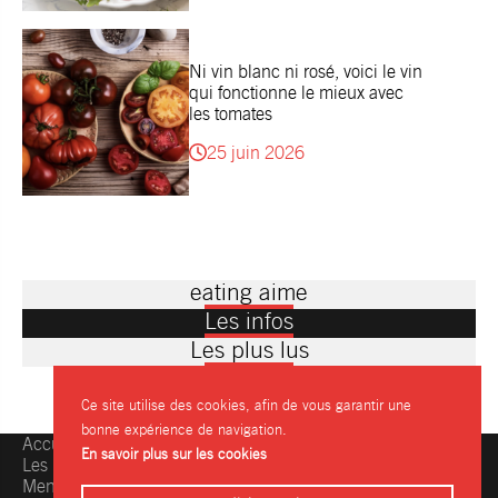
Ni vin blanc ni rosé, voici le vin
qui fonctionne le mieux avec
les tomates
25 juin 2026
eating aime
Les infos
Les plus lus
Ce site utilise des cookies, afin de vous garantir une
bonne expérience de navigation.
Accueil
Une question, une info ?
En savoir plus sur les cookies
Les restaurants
Contactez-nous
Mentions légales