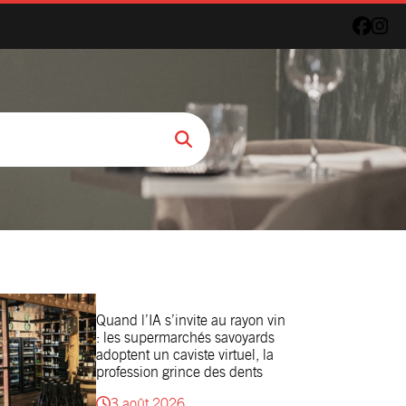
Quand l’IA s’invite au rayon vin
: les supermarchés savoyards
adoptent un caviste virtuel, la
profession grince des dents
3 août 2026