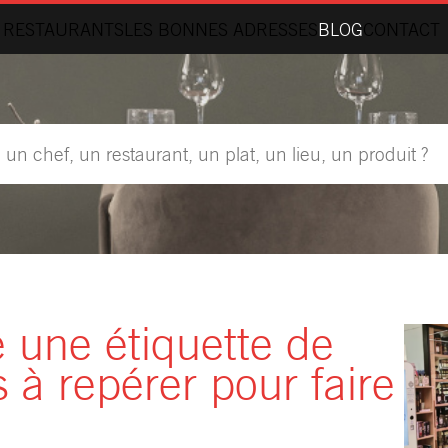
 RESTAURANTS
LES BONNES ADRESSES
BLOG
CONTACT
 une étiquette de
 à repérer pour faire