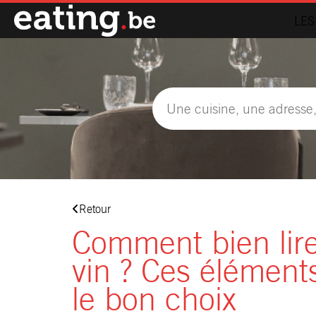
LES
Retour
Comment bien lire
vin ? Ces éléments
le bon choix