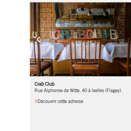
Comptoir Chouchou
Crab Club
OM Restaurant
Table & Comptoir
Le Relais d’Orti
Studio 97
Löctave Restaurant
F-eat Restaurant
L’Art des Mets
Restaurant Harmonie
La Table de Jean
Rue Alphonse de Witte, 40 à Ixelles (Flagey).
Découvrir cette adresse