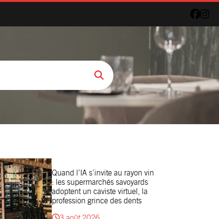
Quand l’IA s’invite au rayon vin
: les supermarchés savoyards
adoptent un caviste virtuel, la
profession grince des dents
3 août 2026