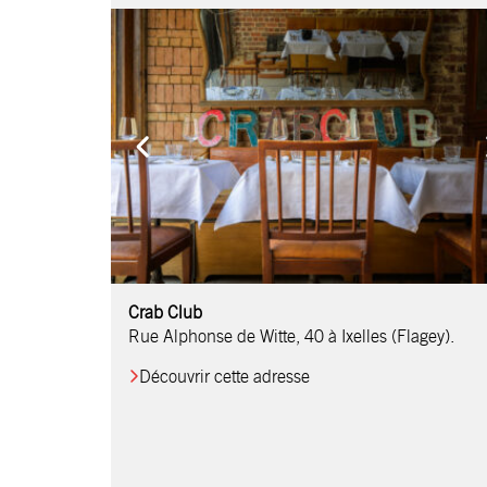
Comptoir Chouchou
Crab Club
OM Restaurant
Table & Comptoir
Le Relais d’Orti
Studio 97
Löctave Restaurant
F-eat Restaurant
L’Art des Mets
Restaurant Harmonie
La Table de Jean
Rue Alphonse de Witte, 40 à Ixelles (Flagey).
Découvrir cette adresse