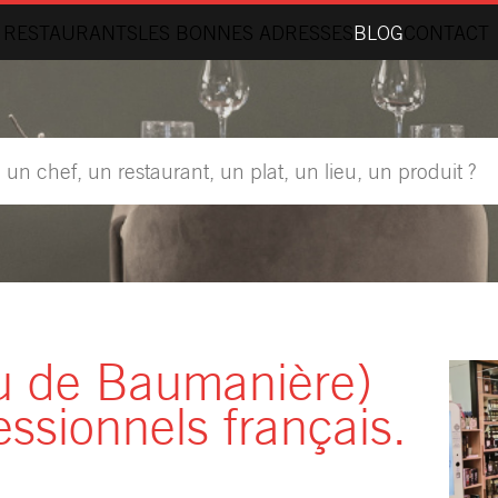
 RESTAURANTS
LES BONNES ADRESSES
BLOG
CONTACT
au de Baumanière)
essionnels français.