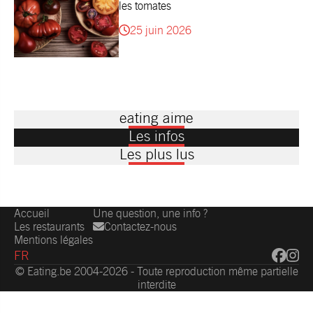
les tomates
25 juin 2026
eating aime
Les infos
Les plus lus
Accueil
Une question, une info ?
Les restaurants
Contactez-nous
Mentions légales
FR
© Eating.be 2004-2026 - Toute reproduction même partielle
interdite