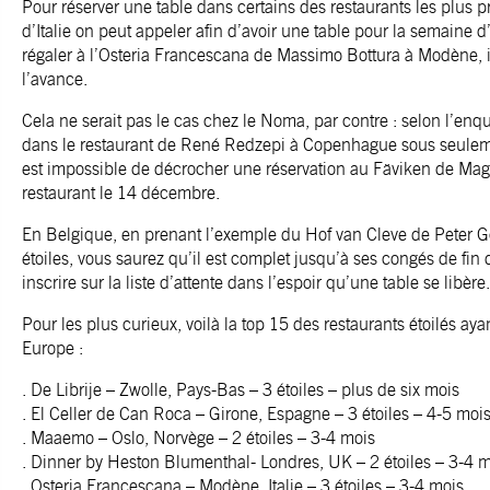
Pour réserver une table dans certains des restaurants les plus p
d’Italie on peut appeler afin d’avoir une table pour la semaine d’
régaler à l’Osteria Francescana de Massimo Bottura à Modène, il
l’avance.
Cela ne serait pas le cas chez le Noma, par contre : selon l’enqu
dans le restaurant de René Redzepi à Copenhague sous seulement
est impossible de décrocher une réservation au Fäviken de Mag
restaurant le 14 décembre.
En Belgique, en prenant l’exemple du Hof van Cleve de Peter Goo
étoiles, vous saurez qu’il est complet jusqu’à ses congés de f
inscrire sur la liste d’attente dans l’espoir qu’une table se libère.
Pour les plus curieux, voilà la top 15 des restaurants étoilés ayan
Europe :
. De Librije – Zwolle, Pays-Bas – 3 étoiles – plus de six mois
. El Celler de Can Roca – Girone, Espagne – 3 étoiles – 4-5 moi
. Maaemo – Oslo, Norvège – 2 étoiles – 3-4 mois
. Dinner by Heston Blumenthal- Londres, UK – 2 étoiles – 3-4 
. Osteria Francescana – Modène, Italie – 3 étoiles – 3-4 mois