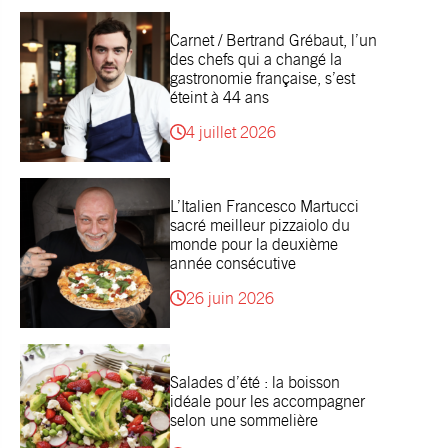
Carnet / Bertrand Grébaut, l’un
des chefs qui a changé la
gastronomie française, s’est
éteint à 44 ans
4 juillet 2026
L’Italien Francesco Martucci
sacré meilleur pizzaiolo du
monde pour la deuxième
année consécutive
26 juin 2026
Salades d’été : la boisson
idéale pour les accompagner
selon une sommelière