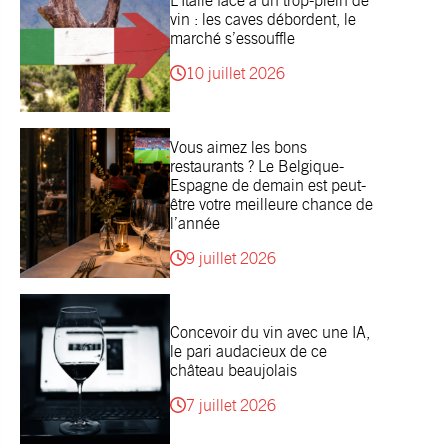
L’Italie face à un trop-plein de
vin : les caves débordent, le
marché s’essouffle
10 juillet 2026
Vous aimez les bons
restaurants ? Le Belgique-
Espagne de demain est peut-
être votre meilleure chance de
l’année
9 juillet 2026
Concevoir du vin avec une IA,
le pari audacieux de ce
château beaujolais
7 juillet 2026