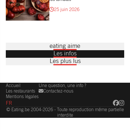
25 juin 2026
eating aime
Les infos
Les plus lus
Accueil
Une question, une info ?
Les restaurants
Contactez-nous
Mentions légales
FR
© Eating.be 2004-2026 - Toute reproduction même partielle
interdite