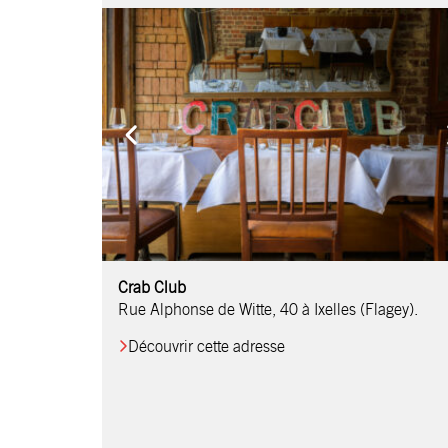
Comptoir Chouchou
Crab Club
OM Restaurant
Table & Comptoir
Le Relais d’Orti
Studio 97
Löctave Restaurant
F-eat Restaurant
L’Art des Mets
Restaurant Harmonie
La Table de Jean
Rue Alphonse de Witte, 40 à Ixelles (Flagey).
Découvrir cette adresse