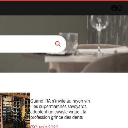
Quand l’IA s’invite au rayon vin
: les supermarchés savoyards
adoptent un caviste virtuel, la
profession grince des dents
3 août 2026