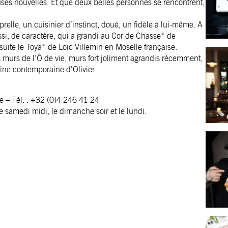
uses nouvelles. Et que deux belles personnes se rencontrent,
prelle
, un cuisinier d’instinct, doué, un fidèle à lui-même. A
i, de caractère, qui a grandi au Cor de Chasse* de
nsuite le Toya* de Loïc Villemin en Moselle française.
 murs de l’Ô de vie, murs fort joliment agrandis récemment,
sine contemporaine d’Olivier.
e – Tél. : +32 (0)4 246 41 24
 samedi midi, le dimanche soir et le lundi.