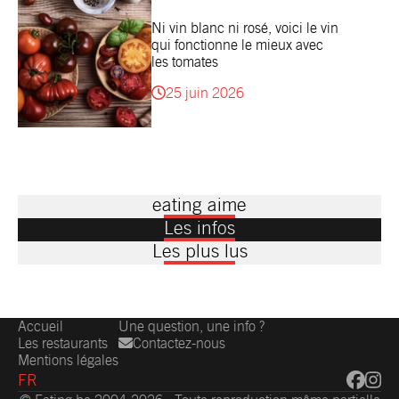
Ni vin blanc ni rosé, voici le vin
qui fonctionne le mieux avec
les tomates
25 juin 2026
eating aime
Les infos
Les plus lus
Accueil
Une question, une info ?
Les restaurants
Contactez-nous
Mentions légales
FR