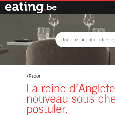
LES
Retour
La reine d’Angle
nouveau sous-che
postuler.