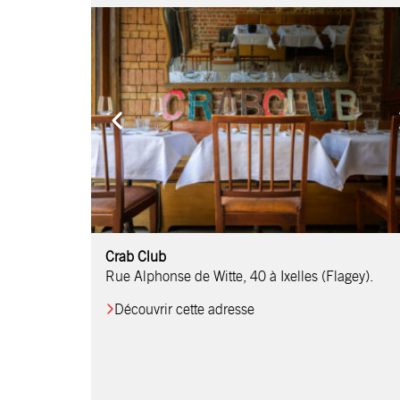
Comptoir Chouchou
Crab Club
OM Restaurant
Table & Comptoir
Le Relais d’Orti
Studio 97
Löctave Restaurant
F-eat Restaurant
L’Art des Mets
Restaurant Harmonie
La Table de Jean
Rue Alphonse de Witte, 40 à Ixelles (Flagey).
Découvrir cette adresse