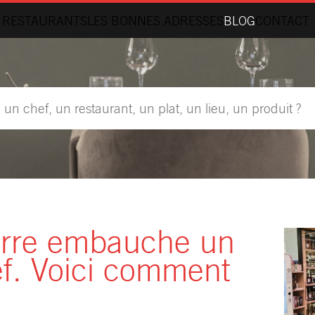
 RESTAURANTS
LES BONNES ADRESSES
BLOG
CONTACT
terre embauche un
f. Voici comment