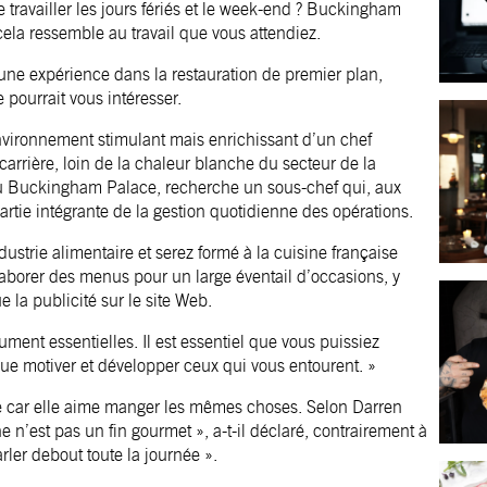
travailler les jours fériés et le week-end ? Buckingham
ela ressemble au travail que vous attendiez.
«une expérience dans la restauration de premier plan,
 pourrait vous intéresser.
’environnement stimulant mais enrichissant d’un chef
arrière, loin de la chaleur blanche du secteur de la
b du Buckingham Palace, recherche un sous-chef qui, aux
partie intégrante de la gestion quotidienne des opérations.
strie alimentaire et serez formé à la cuisine française
laborer des menus pour un large éventail d’occasions, y
 la publicité sur le site Web.
ent essentielles. Il est essentiel que vous puissiez
 que motiver et développer ceux qui vous entourent. »
ine car elle aime manger les mêmes choses. Selon Darren
e n’est pas un fin gourmet », a-t-il déclaré, contrairement à
rler debout toute la journée ».