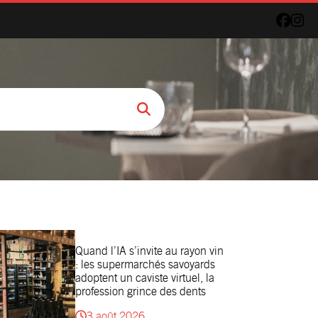
Quand l’IA s’invite au rayon vin
: les supermarchés savoyards
adoptent un caviste virtuel, la
profession grince des dents
3 août 2026