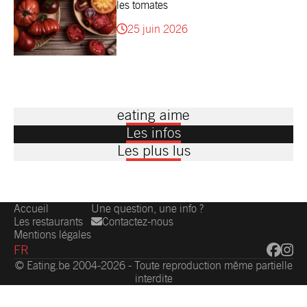
les tomates
25 juin 2026
eating aime
Les infos
Les plus lus
Accueil
Une question, une info ?
Les restaurants
Contactez-nous
Mentions légales
FR
© Eating.be 2004-2026 - Toute reproduction même partielle
interdite