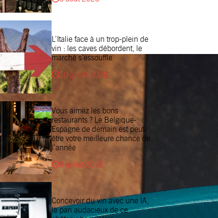
L’Italie face à un trop-plein de
vin : les caves débordent, le
marché s’essouffle
10 juillet 2026
Vous aimez les bons
restaurants ? Le Belgique-
Espagne de demain est peut-
être votre meilleure chance de
l’année
9 juillet 2026
Concevoir du vin avec une IA,
le pari audacieux de ce