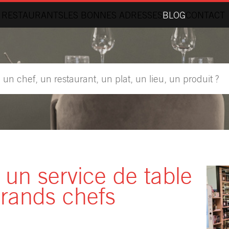
 RESTAURANTS
LES BONNES ADRESSES
BLOG
CONTACT
 un service de table
grands chefs