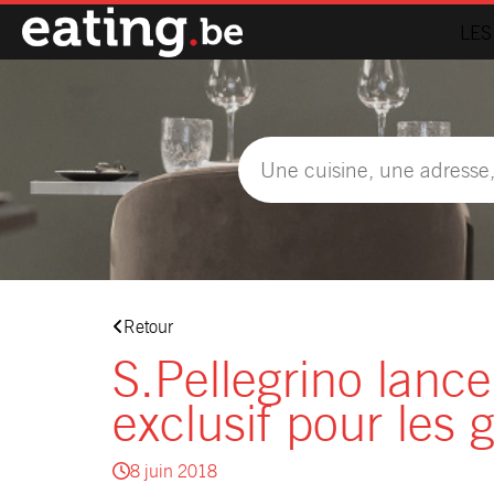
LES
Retour
S.Pellegrino lance
exclusif pour les 
8 juin 2018