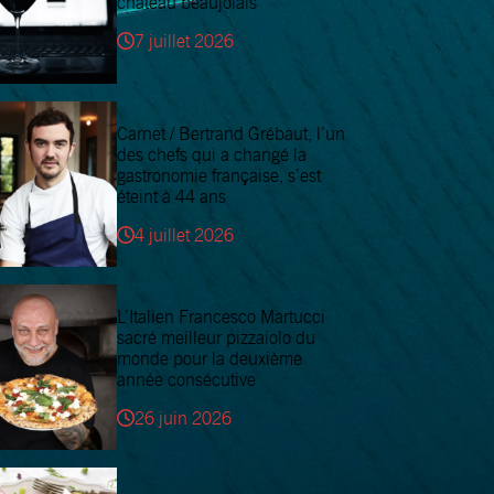
château beaujolais
7 juillet 2026
Carnet / Bertrand Grébaut, l’un
des chefs qui a changé la
gastronomie française, s’est
éteint à 44 ans
4 juillet 2026
L’Italien Francesco Martucci
sacré meilleur pizzaiolo du
monde pour la deuxième
année consécutive
26 juin 2026