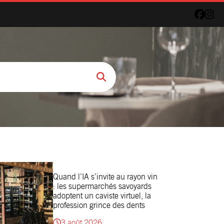
Quand l’IA s’invite au rayon vin
: les supermarchés savoyards
adoptent un caviste virtuel, la
profession grince des dents
3 août 2026