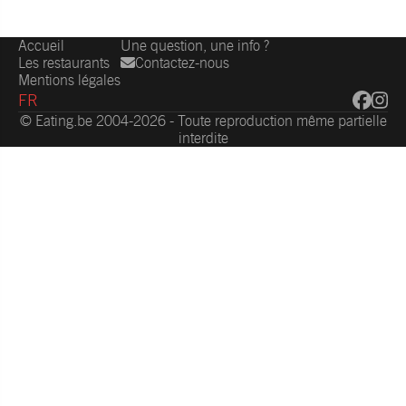
Accueil
Une question, une info ?
Les restaurants
Contactez-nous
Mentions légales
FR
© Eating.be 2004-2026 - Toute reproduction même partielle
interdite