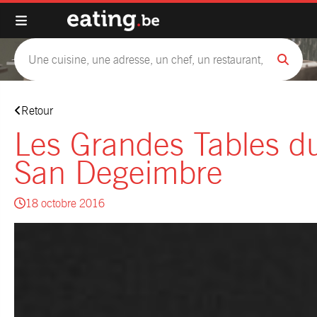
Retour
Les Grandes Tables d
San Degeimbre
18 octobre 2016