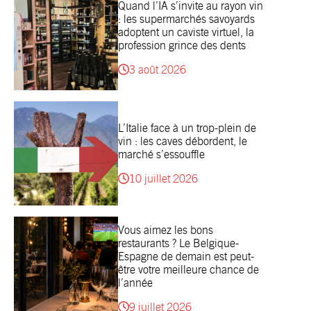
Quand l’IA s’invite au rayon vin
: les supermarchés savoyards
adoptent un caviste virtuel, la
profession grince des dents
3 août 2026
L’Italie face à un trop-plein de
vin : les caves débordent, le
marché s’essouffle
10 juillet 2026
Vous aimez les bons
restaurants ? Le Belgique-
Espagne de demain est peut-
être votre meilleure chance de
l’année
9 juillet 2026